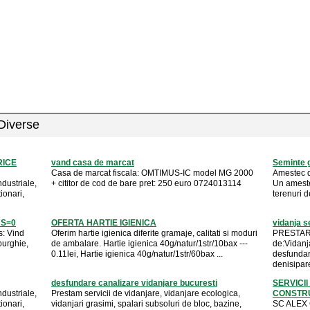
 Diverse
RICE
vand casa de marcat
Seminte 
Casa de marcat fiscala: OMTIMUS-IC model MG 2000
Amestec d
ndustriale,
+ cititor de cod de bare pret: 250 euro 0724013114
Un amestec
tionari,
terenuri d
ANS=0
OFERTA HARTIE IGIENICA
vidanja s
s: Vind
Oferim hartie igienica diferite gramaje, calitati si moduri
PRESTARI
burghie,
de ambalare. Hartie igienica 40g/natur/1str/10bax ---
de:Vidanja
0.11lei, Hartie igienica 40g/natur/1str/60bax ...
desfundare
denisipare
desfundare canalizare vidanjare bucuresti
SERVICI
ndustriale,
Prestam servicii de vidanjare, vidanjare ecologica,
CONSTR
tionari,
vidanjari grasimi, spalari subsoluri de bloc, bazine,
SC ALEX C