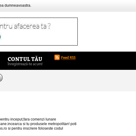
rea dumneavoastra.
t pentru inceput,fara comenzi lunare
oane.incearca si tu produsele metropolitan! poti
s.ro si pentru inscriere foloseste codul