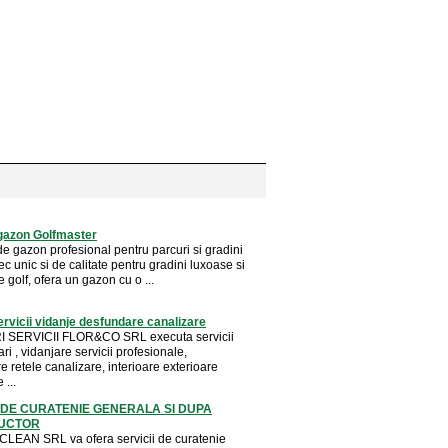
gazon Golfmaster
e gazon profesional pentru parcuri si gradini
 unic si de calitate pentru gradini luxoase si
e golf, ofera un gazon cu o ...
ervicii vidanje desfundare canalizare
 SERVICII FLOR&CO SRL executa servicii
ri , vidanjare servicii profesionale,
 retele canalizare, interioare exterioare
 ...
I DE CURATENIE GENERALA SI DUPA
UCTOR
LEAN SRL va ofera servicii de curatenie