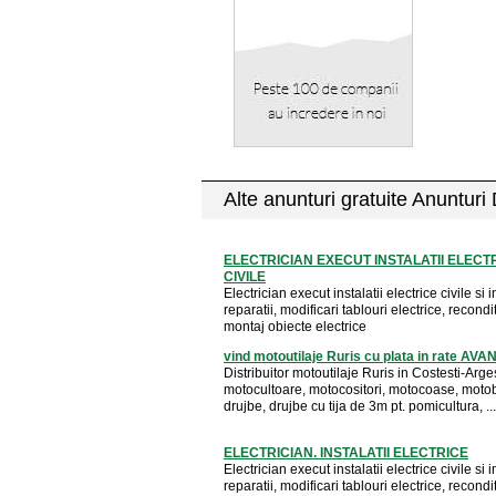
Alte anunturi gratuite Anunturi
ELECTRICIAN EXECUT INSTALATII ELECT
CIVILE
Electrician execut instalatii electrice civile si i
reparatii, modificari tablouri electrice, recondi
montaj obiecte electrice
vind motoutilaje Ruris cu plata in rate AV
Distribuitor motoutilaje Ruris in Costesti-Arge
motocultoare, motocositori, motocoase, moto
drujbe, drujbe cu tija de 3m pt. pomicultura, ...
ELECTRICIAN. INSTALATII ELECTRICE
Electrician execut instalatii electrice civile si i
reparatii, modificari tablouri electrice, recondi