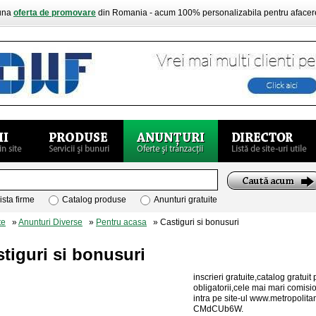
buna
oferta de promovare
din Romania - acum 100% personalizabila pentru aface
ista firme
Catalog produse
Anunturi gratuite
te
»
Anunturi Diverse
»
Pentru acasa
» Castiguri si bonusuri
tiguri si bonusuri
inscrieri gratuite,catalog gratui
obligatorii,cele mai mari comisi
intra pe site-ul www.metropolitan
CMdCUb6W.