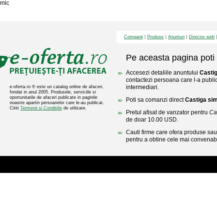
mic
Companii
Produse
Anunturi
Director web
Pe aceasta pagina poti 
Accesezi detaliile anuntului
Castig
contactezi persoana care l-a public
intermediari.
e-oferta.ro ® este un catalog online de afaceri,
fondat in anul 2005. Produsele, serviciile si
oportunitatile de afaceri publicate in paginile
Poti sa comanzi direct
Castiga sim
noastre apartin persoanelor care le-au publicat.
Cititi
Termenii si Conditiile
de utilizare.
Pretul afisat de vanzator pentru
Ca
de doar 10.00 USD.
Cauti firme care ofera produse sau 
pentru a obtine cele mai convenabi