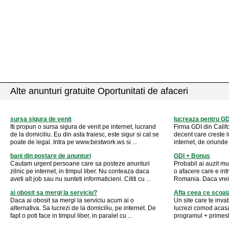
Alte anunturi gratuite Oportunitati de afaceri
sursa sigura de venit
lucreaza pentru GD
Iti propun o sursa sigura de venit pe internet, lucrand
Firma GDI din Califo
de la domiciliu. Eu din asta traiesc, este sigur si cat se
decent care creste lu
poate de legal. Intra pe www.bestwork.ws si ...
internet, de oriunde 
bani din postare de anunturi
GDI + Bonus
Cautam urgent persoane care sa posteze anunturi
Probabil ai auzit mu
zilnic pe internet, in timpul liber. Nu conteaza daca
o afacere care e int
aveti alt job sau nu sunteti informaticieni. Cititi cu ...
Romania. Daca vrei s
ai obosit sa mergi la serviciu?
Afla ceea ce scoala
Daca ai obosit sa mergi la serviciu acum ai o
Un site care te invat
alternativa. Sa lucrezi de la domiciliu, pe internet. De
lucrezi comod acasa (
fapt o poti face in timpul liber, in paralel cu ...
programul + primesti