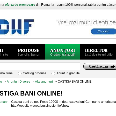
buna
oferta de promovare
din Romania - acum 100% personalizabila pentru aface
ista firme
Catalog produse
Anunturi gratuite
te
»
Anunturi Diverse
»
Alte anunturi
» CASTIGA BANI ONLINE!
STIGA BANI ONLINE!
Castiga bani pe net! Peste 1000$ in doar cateva luni Companie american
http://website.ws/realbussinesforlife/show