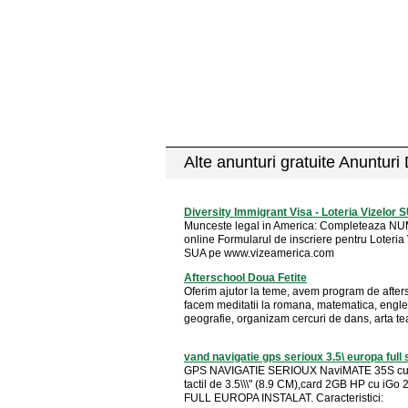
Alte anunturi gratuite Anunturi
Diversity Immigrant Visa - Loteria Vizelor 
Munceste legal in America: Completeaza NU
online Formularul de inscriere pentru Loteria 
SUA pe www.vizeamerica.com
Afterschool Doua Fetite
Oferim ajutor la teme, avem program de after
facem meditatii la romana, matematica, engle
geografie, organizam cercuri de dans, arta teat
vand navigatie gps serioux 3.5\ europa full s
GPS NAVIGATIE SERIOUX NaviMATE 35S cu
tactil de 3.5\\\" (8.9 CM),card 2GB HP cu iGo
FULL EUROPA INSTALAT. Caracteristici: