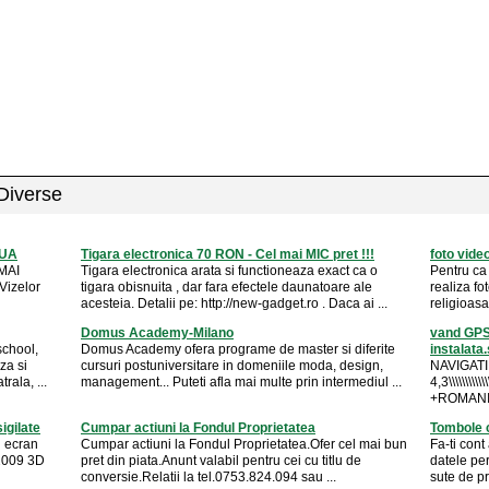
 Diverse
SUA
Tigara electronica 70 RON - Cel mai MIC pret !!!
foto vide
MAI
Tigara electronica arata si functioneaza exact ca o
Pentru ca
Vizelor
tigara obisnuita , dar fara efectele daunatoare ale
realiza fo
acesteia. Detalii pe: http://new-gadget.ro . Daca ai ...
religioasa
Domus Academy-Milano
vand GPS
school,
Domus Academy ofera programe de master si diferite
instalata.
za si
cursuri postuniversitare in domeniile moda, design,
NAVIGATI
rala, ...
management... Puteti afla mai multe prin intermediul ...
4,3\\\\\\\
+ROMANI
igilate
Cumpar actiuni la Fondul Proprietatea
Tombole c
 ecran
Cumpar actiuni la Fondul Proprietatea.Ofer cel mai bun
Fa-ti cont
 2009 3D
pret din piata.Anunt valabil pentru cei cu titlu de
datele per
conversie.Relatii la tel.0753.824.094 sau ...
sute de pr