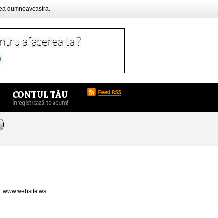
rea dumneavoastra.
a. www.website.ws