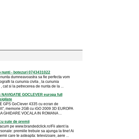
o nunti - botezuri 0743431022
 nunta dumneavoastra sa fie perfecta vom
tografii la cununia civila , la cununia
 , cat si la petrecerea de nunta de la ...
 NAVIGATIE GOCLEVER europa full
sigilate
E GPS GoClever 4335 cu ecran de
\\\\\\\\", memorie 2GB cu iGO 2009 3D EUROPA
A GHIDARE VOCALA IN ROMANA ...
u sute de premii
 acum pe www.brandedclick.ro!Fii atent la
sonale: premiile trebuie sa ajunga la tine! Ai
emii care te asteapta: televizoare, aere ...