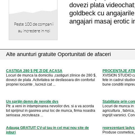
dovezi plata videochat; 
goldbeck cu angajarile;
angajari masaj erotic i
Alte anunturi gratuite Oportunitati de afaceri
CASTIGA 280 $ PE ZI DE ACASA
PROCENTAJE ATR
Locuri de munca la domiciliu ,castiguri zilnice de 280 $,
XVISION STUDIO cau
dovezi de plata .Activitatea se desfasoara din confortul
fete in cadrul studi
propriei locuinte , lucrezi cat ...
bune conditii impreun
Un sprijin demn de nevoile dvs
Stabilitate prin c
Ptr. a veni in intampinarea nevoilor dvs. si a va acorda
Locuri de munca in s
tot sprijinul in gasirea unui loc de munca, firma noastra
agricultura , fabrica
serioasa ,recruteaza ...
ingrijit varsnici. Cond
Adauga GRATUIT CV-ul tau in cel mai nou site de
reprezentant ladys
joburi
Produse cosmetice, p