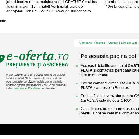
joburidecriza.ro - completeaza aici GRATUIT CV-ul tau.
domiciliu . Inscrier
Totul in maxim 10 minute!! Vei fi gasit rapid de
40% la comenzi, plus
angajatori. Tel: 0722271586. www.joburidecriza.ro
mic
Companii
Produse
Anunturi
Director web
Pe aceasta pagina poti 
Accesezi detaliile anuntului
CASTI
PLATA
si contactezi persoana care 
fara intermediari.
e-oferta.ro ® este un catalog online de afaceri,
fondat in anul 2005. Produsele, serviciile si
oportunitatile de afaceri publicate in paginile
Poti sa comanzi direct
CASTIGA 28
noastre apartin persoanelor care le-au publicat.
PLATA
, care este in Bucuresti.
Cititi
Termenii si Conditiile
de utilizare.
Pretul afisat de vanzator pentru
CA
DE PLATA
este de doar 1 RON.
Cauti firme care ofera produse sau 
pentru a obtine cele mai convenabi