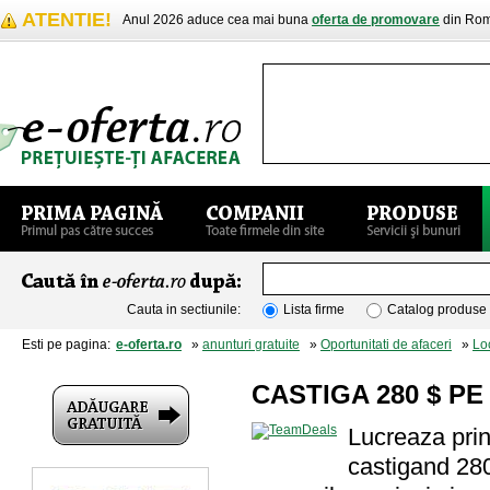
ATENTIE!
Anul 2026 aduce cea mai buna
oferta de promovare
din Rom
Cauta in sectiunile:
Lista firme
Catalog produse
Esti pe pagina:
e-oferta.ro
»
anunturi gratuite
»
Oportunitati de afaceri
»
Lo
CASTIGA 280 $ PE
Lucreaza prin 
castigand 280