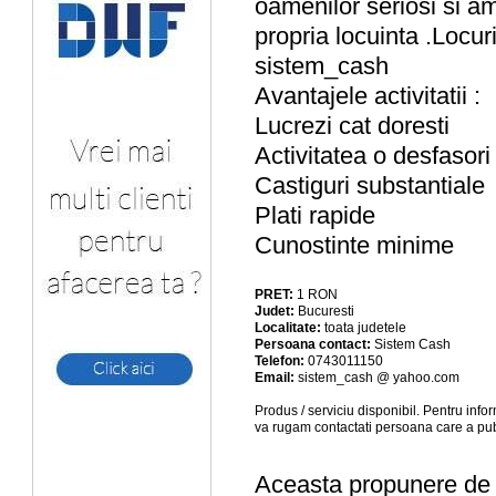
oamenilor seriosi si am
propria locuinta .Locur
sistem_cash
Avantajele activitatii :
Lucrezi cat doresti
Activitatea o desfasori
Castiguri substantiale
Plati rapide
Cunostinte minime
PRET:
1
RON
Judet:
Bucuresti
Localitate:
toata judetele
Persoana contact:
Sistem Cash
Telefon:
0743011150
Email:
sistem_cash @ yahoo.com
Produs / serviciu
disponibil
. Pentru info
va rugam contactati persoana care a pub
Aceasta propunere de a