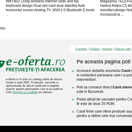
WIFI:802.11b/g wireless internet Slide and full
Magazinul TELEFO
keyboard design Dual sim card dual standby Auto
replica Nokia C5 tel
horizontal screen Analog TV JAVA 2.0 Bluetooth E-book
simultan,design Noki
...
incorporat la ...
mic
Companii
Produse
Anunturi
Director web
Pe aceasta pagina poti 
Accesezi detaliile anuntului
Casti 
si contactezi persoana care l-a publ
intermediari.
e-oferta.ro ® este un catalog online de afaceri,
fondat in anul 2005. Produsele, serviciile si
oportunitatile de afaceri publicate in paginile
Poti sa comanzi direct
Casti stere
noastre apartin persoanelor care le-au publicat.
este in Bucuresti.
Cititi
Termenii si Conditiile
de utilizare.
Pretul afisat de vanzator pentru
Ca
fir
este de doar 25 RON.
Cauti firme care ofera produse sau 
pentru a obtine cele mai convenabi