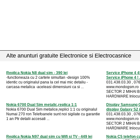
Alte anunturi gratuite Electronice si Electrocasnice
Replica Nokia N8 dual sim - 390 lei
Service iPhone 4 4
-functioneaza cu 2 cartele simultan -design 100%
Service iPhone 4 ! .
identic cu originalul pana la cel mai mic detaliu -
031.438.03.30 , 076
carcasa metalica -aceleasi dimensiuni ca si ...
www.mondogsm.ro
SECTOR 2 MIHAI BR
HARDWARE Inlocuir
Nokia 6700 Dual Sim metalic,replica 1:1
Display Samsung G
Nokia 6700 Dual Sim metalice,replici 1:1 cu originalul
display Galaxy S2 i
Numai 270 ron Telefoanele sunt noi sigilate cu garantie
031.438.03.30 , 076
1 an Ptr detalii accesati ...
www.mondogsm.ro
SECTOR 2 MIHAI BR
HARDWARE Inlocuir
Replica Nokia N97 dual sim cu Wifi si TV - 449 lei
Nokia C5 telefon cu