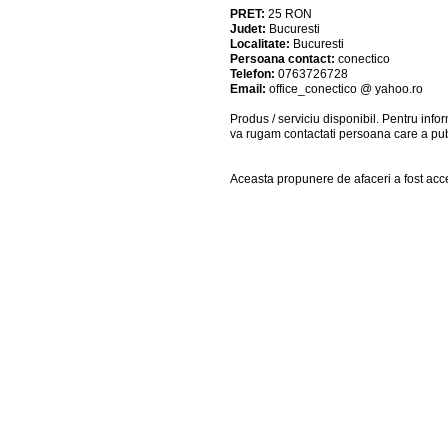
PRET:
25
RON
Judet:
Bucuresti
Localitate:
Bucuresti
Persoana contact:
conectico
Telefon:
0763726728
Email:
office_conectico @ yahoo.ro
Produs / serviciu
disponibil
. Pentru info
va rugam contactati persoana care a pub
Aceasta propunere de afaceri a fost acce