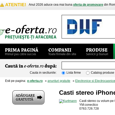
ATENTIE!
Anul 2026 aduce cea mai buna
oferta de promovare
din Rom
Cauta in sectiunile:
Lista firme
Catalog produse
Esti pe pagina:
e-oferta.ro
»
anunturi gratuite
»
Electronice si Electrocasnic
Casti stereo iPhon
Casti stereo cu volum pe 
YM:conectico
0763.726.728