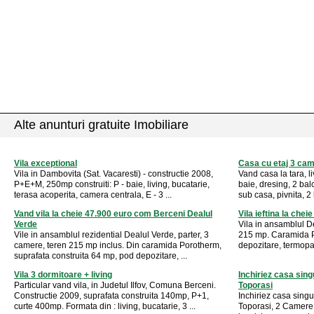
Alte anunturi gratuite Imobiliare
Vila exceptional
Casa cu etaj 3 ca
Vila in Dambovita (Sat. Vacaresti) - constructie 2008,
Vand casa la tara, li
P+E+M, 250mp construiti: P - baie, living, bucatarie,
baie, dresing, 2 bal
terasa acoperita, camera centrala, E - 3 ...
sub casa, pivnita, 2 
Vand vila la cheie 47.900 euro com Berceni Dealul
Vila ieftina la che
Verde
Vila in ansamblul De
Vile in ansamblul rezidential Dealul Verde, parter, 3
215 mp. Caramida P
camere, teren 215 mp inclus. Din caramida Porotherm,
depozitare, termopan
suprafata construita 64 mp, pod depozitare, ...
Vila 3 dormitoare + living
Inchiriez casa singu
Particular vand vila, in Judetul Ilfov, Comuna Berceni.
Toporasi
Constructie 2009, suprafata construita 140mp, P+1,
Inchiriez casa singur
curte 400mp. Formata din : living, bucatarie, 3 ...
Toporasi, 2 Camere,