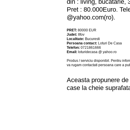
din : living, bucatarie
Pret : 80.000Euro. Tel
@yahoo.com(ro).
PRET:
80000
EUR
Judet:
Ilfov
Localitate:
Bucuresti
Persoana contact:
Loturi De Casa
Telefon:
0721861666
Email:
loturidecasa @ yahoo.ro
Produs / serviciu
disponibil
. Pentru info
va rugam contactati persoana care a pub
Aceasta propunere de a
case la cheie suprafa