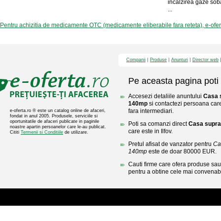
incalzirea gaze so
...
Pentru achizitia de medicamente OTC (medicamente eliberabile fara reteta), e-ofe
Companii
Produse
Anunturi
Director web
Pe aceasta pagina poti 
Accesezi detaliile anuntului
Casa s
140mp
si contactezi persoana care 
fara intermediari.
e-oferta.ro ® este un catalog online de afaceri,
fondat in anul 2005. Produsele, serviciile si
oportunitatile de afaceri publicate in paginile
Poti sa comanzi direct
Casa supra
noastre apartin persoanelor care le-au publicat.
care este in Ilfov.
Cititi
Termenii si Conditiile
de utilizare.
Pretul afisat de vanzator pentru
Ca
140mp
este de doar 80000 EUR.
Cauti firme care ofera produse sau 
pentru a obtine cele mai convenabi