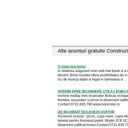
Alte anunturi gratuite Construct
O viata mai buna!
In vederea asigurarii unei vieti mai bune si a u
decent, firma noastra ofera posibilitatea de a
loc de munca stabil si legal in Germania si ...
OFERIM SPRE INCHIRIERE UTILAJ BOBC
inchirie mutilaj mini incarcator Bobcat, echip
frontala, excavator si picon si deservant calific
Contact 0731.835.790 www.nord-hire.ro
DE INCHIRIAT BULDOEXCAVATOR
Accesorii incluse : picon, cupa mare, cupa mic
lamele pentru transport paleti. Model JCB 3C
deservant calificat inclus.Contact 0731.835.79