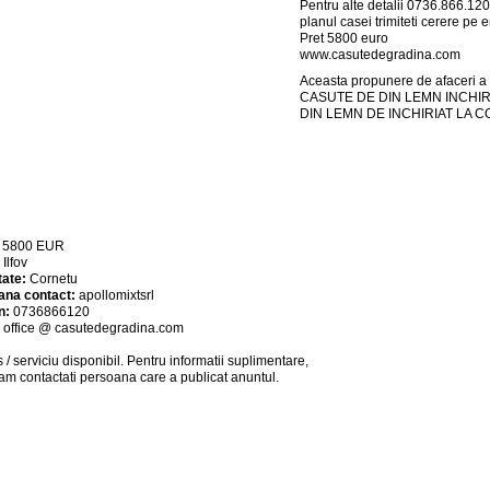
Pentru alte detalii 0736.866.12
planul casei trimiteti cerere pe e
Pret 5800 euro
www.casutedegradina.com
Aceasta propunere de afaceri a 
CASUTE DE DIN LEMN INCHIRIA
DIN LEMN DE INCHIRIAT LA C
:
5800
EUR
:
Ilfov
tate:
Cornetu
ana contact:
apollomixtsrl
n:
0736866120
:
office @ casutedegradina.com
 / serviciu
disponibil
. Pentru informatii suplimentare,
am contactati persoana care a publicat anuntul.