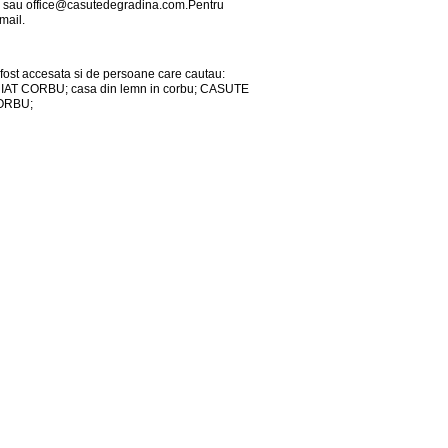
0 sau
office@casutedegradina.com.Pentru
mail.
fost accesata si de persoane care cautau:
T CORBU; casa din lemn in corbu; CASUTE
ORBU;