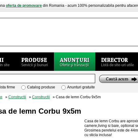
buna
oferta de promovare
din Romania - acum 100% personalizabila pentru aface
ista firme
Catalog produse
Anunturi gratuite
te
»
Constructii
»
Constructii
» Casa de lemn Corbu 9x5m
sa de lemn Corbu 9x5m
Casa de lemn Corbu are aproxim
camere,living si baie, optional s
Grosimea peretelui este de 44mm
cu sticla inclusa!