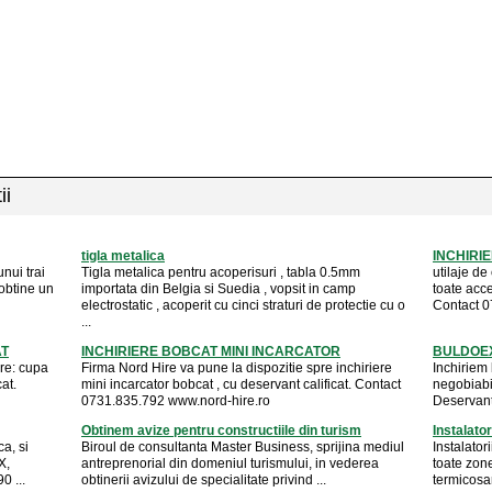
ii
tigla metalica
INCHIRI
nui trai
Tigla metalica pentru acoperisuri , tabla 0.5mm
utilaje de
 obtine un
importata din Belgia si Suedia , vopsit in camp
toate acce
electrostatic , acoperit cu cinci straturi de protectie cu o
Contact 0
...
AT
INCHIRIERE BOBCAT MINI INCARCATOR
BULDOEX
are: cupa
Firma Nord Hire va pune la dispozitie spre inchiriere
Inchiriem
at.
mini incarcator bobcat , cu deservant calificat. Contact
negobiabil
0731.835.792 www.nord-hire.ro
Deservant 
Obtinem avize pentru constructiile din turism
Instalator
a, si
Biroul de consultanta Master Business, sprijina mediul
Instalator
X,
antreprenorial din domeniul turismului, in vederea
toate zone
0 ...
obtinerii avizului de specialitate privind ...
termicosan