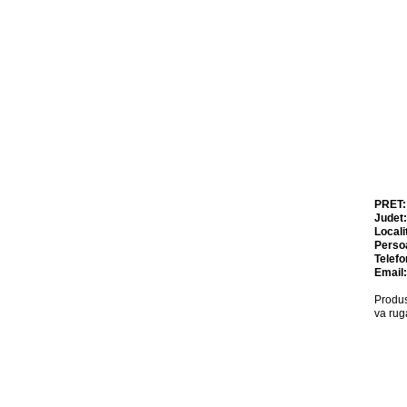
PRET
Judet
Locali
Perso
Telefo
Email
Produs
va rug