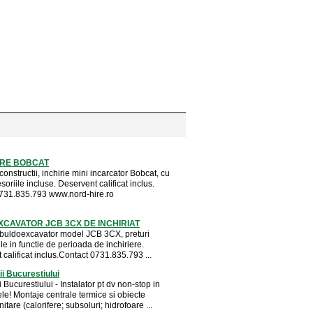
ERE BOBCAT
 constructii, inchirie mini incarcator Bobcat, cu
soriile incluse. Deservent calificat inclus.
731.835.793 www.nord-hire.ro
CAVATOR JCB 3CX DE INCHIRIAT
 buldoexcavator model JCB 3CX, preturi
e in functie de perioada de inchiriere.
calificat inclus.Contact 0731.835.793 ...
ii Bucurestiului
ii Bucurestiului - Instalator pt dv non-stop in
le! Montaje centrale termice si obiecte
itare (calorifere; subsoluri; hidrofoare ...