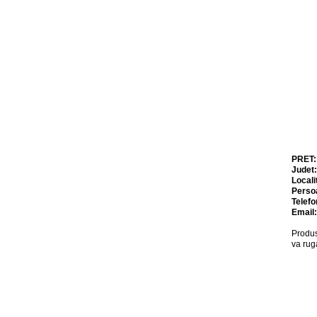
PRET
Judet
Locali
Perso
Telefo
Email
Produs
va rug