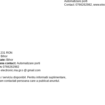
Automatizare porti
Contact: 0766262982, www.elec
:
231
RON
:
Bihor
tate:
Bihor
ana contact:
Automatizare porti
n:
0766262982
:
electronic.ma.gr.o @ gmail.com
 / serviciu
disponibil
. Pentru informatii suplimentare,
am contactati persoana care a publicat anuntul.