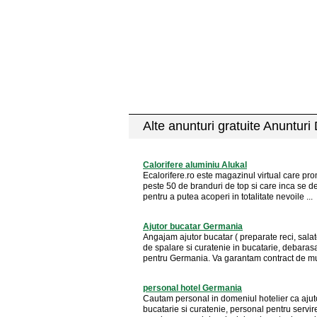
Alte anunturi gratuite Anunturi
Calorifere aluminiu Alukal
Ecalorifere.ro este magazinul virtual care p
peste 50 de branduri de top si care inca se d
pentru a putea acoperi in totalitate nevoile ...
Ajutor bucatar Germania
Angajam ajutor bucatar ( preparate reci, salate
de spalare si curatenie in bucatarie, debaras
pentru Germania. Va garantam contract de mu
personal hotel Germania
Cautam personal in domeniul hotelier ca ajut
bucatarie si curatenie, personal pentru servir