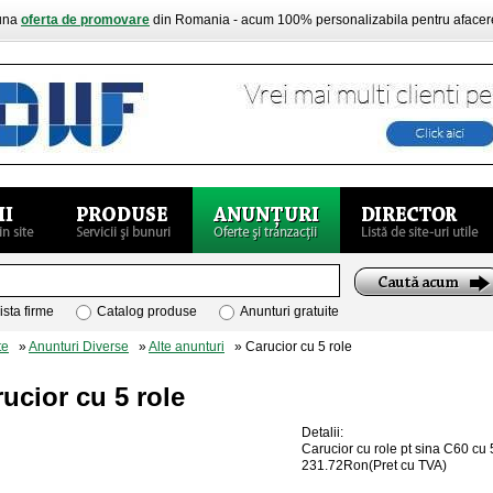
buna
oferta de promovare
din Romania - acum 100% personalizabila pentru aface
ista firme
Catalog produse
Anunturi gratuite
te
»
Anunturi Diverse
»
Alte anunturi
» Carucior cu 5 role
ucior cu 5 role
Detalii:
Carucior cu role pt sina C60 cu 
231.72Ron(Pret cu TVA)