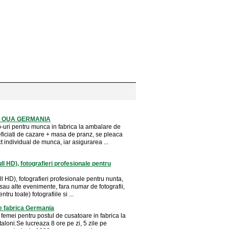
 OUA GERMANIA
b-uri pentru munca in fabrica la ambalare de
ficiati de cazare + masa de pranz, se pleaca
t individual de munca, iar asigurarea ...
ull HD), fotografieri profesionale pentru
ull HD), fotografieri profesionale pentru nunta,
sau alte evenimente, fara numar de fotografii,
ntru toate) fotografiile si ...
e fabrica Germania
femei pentru postul de cusatoare in fabrica la
aloni.Se lucreaza 8 ore pe zi, 5 zile pe