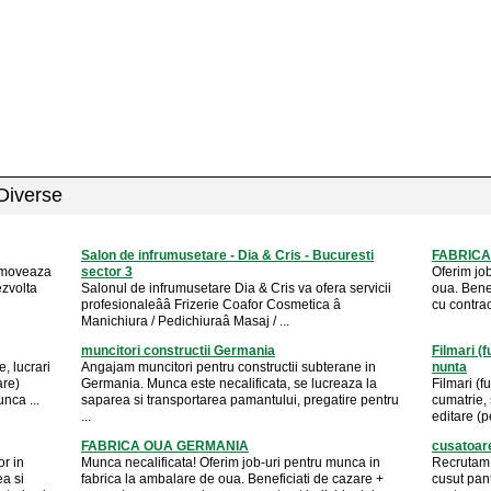
 Diverse
Salon de infrumusetare - Dia & Cris - Bucuresti
FABRICA
romoveaza
sector 3
Oferim jo
ezvolta
Salonul de infrumusetare Dia & Cris va ofera servicii
oua. Bene
profesionaleââ Frizerie Coafor Cosmetica â
cu contrac
Manichiura / Pedichiuraâ Masaj / ...
muncitori constructii Germania
Filmari (f
, lucrari
Angajam muncitori pentru constructii subterane in
nunta
are)
Germania. Munca este necalificata, se lucreaza la
Filmari (f
nca ...
saparea si transportarea pamantului, pregatire pentru
cumatrie, 
...
editare (pe
FABRICA OUA GERMANIA
cusatoar
or in
Munca necalificata! Oferim job-uri pentru munca in
Recrutam 
ea si
fabrica la ambalare de oua. Beneficiati de cazare +
cusut pant