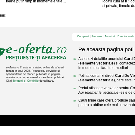
foarte putin timp in momentele tale ...
locatii cum ar fi : lo
si private, firmele de
mic
Companii
Produse
Anunturi
Director web
Pe aceasta pagina poti 
Accesezi detaliile anuntului
Carti 
(elemente vectoriale)
si contactez
in mod direct, fara intermediari.
e-oferta.ro ® este un catalog online de afaceri,
fondat in anul 2005. Produsele, serviciile si
oportunitatile de afaceri publicate in paginile
Poti sa comanzi direct
Carti De Viz
noastre apartin persoanelor care le-au publicat.
(elemente vectoriale)
, care este i
Cititi
Termenii si Conditiile
de utilizare.
Pretul afisat de vanzator pentru
Car
Aur (elemente vectoriale)
este de 
Cauti firme care ofera produse sau 
pentru a obtine cele mai convenabi