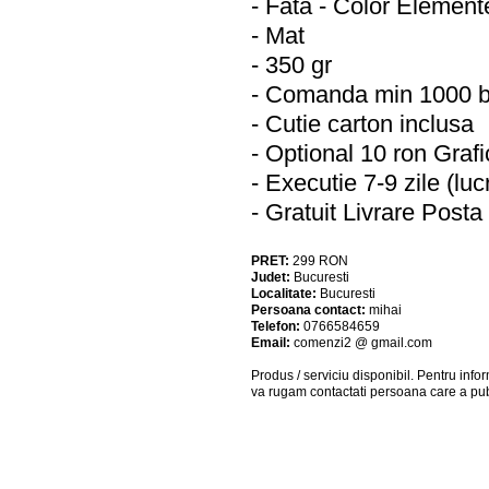
- Fata - Color Element
- Mat
- 350 gr
- Comanda min 1000 
- Cutie carton inclusa
- Optional 10 ron Graf
- Executie 7-9 zile (lu
- Gratuit Livrare Pos
PRET:
299
RON
Judet:
Bucuresti
Localitate:
Bucuresti
Persoana contact:
mihai
Telefon:
0766584659
Email:
comenzi2 @ gmail.com
Produs / serviciu
disponibil
. Pentru info
va rugam contactati persoana care a pub