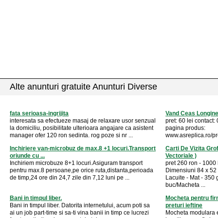
Alte anunturi gratuite Anunturi Diverse
fata serioasa-ingrijita
Vand Ceas Longine
interesata sa efectueze masaj de relaxare usor senzual
pret: 60 lei conta
la domiciliu, posibilitate ulterioara angajare ca asistent
pagina produs:
manager ofer 120 ron sedinta. rog poze si nr ...
www.asreplica.ro/pro
Inchiriere van-microbuz de max.8 +1 locuri.Transport
Carti De Vizita Gro
oriunde cu ...
Vectoriale )
Inchiriem microbuze 8+1 locuri.Asiguram transport
pret 260 ron - 100
pentru max.8 persoane,pe orice ruta,distanta,perioada
Dimensiuni 84 x 52 
de timp,24 ore din 24,7 zile din 7,12 luni pe ...
Lacuite - Mat - 350
buc/Macheta ...
Bani in timpul liber.
Mocheta pentru fir
Bani in timpul liber. Datorita internetului, acum poti sa
preturi ieftine
ai un job part-time si sa-ti vina banii in timp ce lucrezi
Mocheta modulara es