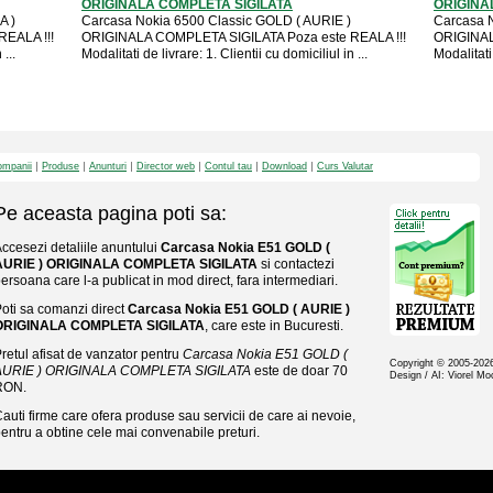
ORIGINALA COMPLETA SIGILATA
ORIGINAL
A )
Carcasa Nokia 6500 Classic GOLD ( AURIE )
Carcasa N
EALA !!!
ORIGINALA COMPLETA SIGILATA Poza este REALA !!!
ORIGINAL
...
Modalitati de livrare: 1. Clientii cu domiciliul in ...
Modalitati 
mpanii
Produse
Anunturi
Director web
Contul tau
Download
Curs Valutar
Pe aceasta pagina poti sa:
ccesezi detaliile anuntului
Carcasa Nokia E51 GOLD (
AURIE ) ORIGINALA COMPLETA SIGILATA
si contactezi
ersoana care l-a publicat in mod direct, fara intermediari.
oti sa comanzi direct
Carcasa Nokia E51 GOLD ( AURIE )
ORIGINALA COMPLETA SIGILATA
, care este in Bucuresti.
retul afisat de vanzator pentru
Carcasa Nokia E51 GOLD (
Copyright © 2005-20
AURIE ) ORIGINALA COMPLETA SIGILATA
este de doar 70
Design / AI: Viorel M
RON.
auti firme care ofera produse sau servicii de care ai nevoie,
entru a obtine cele mai convenabile preturi.