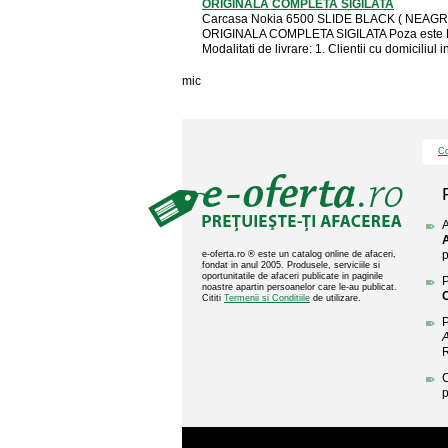
ORIGINALA COMPLETA SIGILATA
Carcasa Nokia 6500 SLIDE BLACK ( NEAGR
ORIGINALA COMPLETA SIGILATA Poza este R
Modalitati de livrare: 1. Clientii cu domiciliul in 
mic
Co
A
p
e-oferta.ro ® este un catalog online de afaceri,
fondat in anul 2005. Produsele, serviciile si
oportunitatile de afaceri publicate in paginile
P
noastre apartin persoanelor care le-au publicat.
Cititi
Termenii si Conditiile
de utilizare.
P
C
p