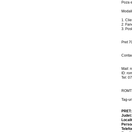
Poza e
Modalit
1. Clie
2. Fan
3. Po
Pret 7
Contac
Mail:
r
ID: ro
Tel: 0
ROMTE
Tag-u
PRET
Judet
Locali
Perso
Telefo