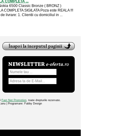
A COMPLETA ...
okia 6500 Classic Bronze ( BRONZ )
A COMPLETA SIGILATA Poza este REALA !!!
de livrare: 1. Clientii cu domiciliul in ...
26
Fast Net Promotion
, toate drepturile rezervate.
ocanu | Programare: Fabby Design