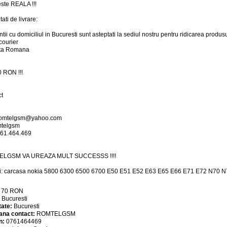
ste REALA !!!
ati de livrare:
ntii cu domiciliul in Bucuresti sunt asteptati la sediul nostru pentru ridicarea produs
courier
sta Romana
0 RON !!!
t
omtelgsm@yahoo.com
mtelgsm
761.464.469
LGSM VA UREAZA MULT SUCCESSS !!!!
ri: carcasa nokia 5800 6300 6500 6700 E50 E51 E52 E63 E65 E66 E71 E72 N70 N
:
70
RON
:
Bucuresti
tate:
Bucuresti
ana contact:
ROMTELGSM
n:
0761464469