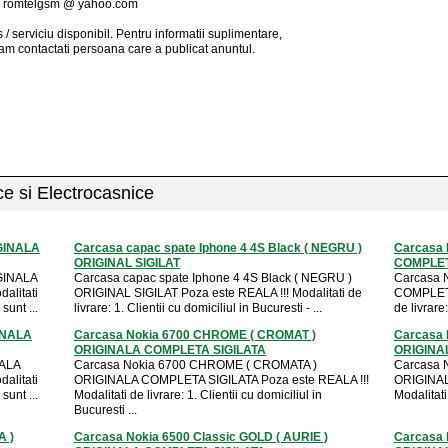
:
romtelgsm @ yahoo.com
 / serviciu
disponibil
. Pentru informatii suplimentare,
am contactati persoana care a publicat anuntul.
ice si Electrocasnice
IGINALA
Carcasa capac spate Iphone 4 4S Black ( NEGRU )
Carcasa 
ORIGINAL SIGILAT
COMPLET
GINALA
Carcasa capac spate Iphone 4 4S Black ( NEGRU )
Carcasa 
alitati
ORIGINAL SIGILAT Poza este REALA !!! Modalitati de
COMPLETA 
sunt ...
livrare: 1. Clientii cu domiciliul in Bucuresti - ...
de livrare:
INALA
Carcasa Nokia 6700 CHROME ( CROMAT )
Carcasa 
ORIGINALA COMPLETA SIGILATA
ORIGINAL
NALA
Carcasa Nokia 6700 CHROME ( CROMATA )
Carcasa 
alitati
ORIGINALA COMPLETA SIGILATA Poza este REALA !!!
ORIGINAL
sunt ...
Modalitati de livrare: 1. Clientii cu domiciliul in
Modalitati 
Bucuresti ...
A )
Carcasa Nokia 6500 Classic GOLD ( AURIE )
Carcasa 