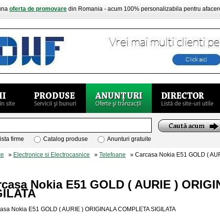
buna
oferta de promovare
din Romania - acum 100% personalizabila pentru aface
ista firme
Catalog produse
Anunturi gratuite
te
»
Electronice si Electrocasnice
»
Telefoane
» Carcasa Nokia E51 GOLD ( AU
rcasa Nokia E51 GOLD ( AURIE ) ORI
GILATA
asa Nokia E51 GOLD ( AURIE ) ORIGINALA COMPLETA SIGILATA