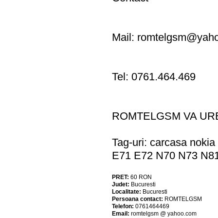
Mail:
romtelgsm@yah
Tel: 0761.464.469
ROMTELGSM VA URE
Tag-uri: carcasa nok
E71 E72 N70 N73 N81
PRET:
60
RON
Judet:
Bucuresti
Localitate:
Bucuresti
Persoana contact:
ROMTELGSM
Telefon:
0761464469
Email:
romtelgsm @ yahoo.com