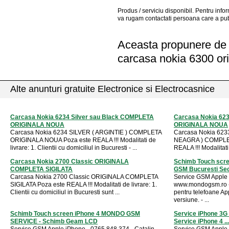
Produs / serviciu
disponibil
. Pentru info
va rugam contactati persoana care a pub
Aceasta propunere de a
carcasa nokia 6300 ori
Alte anunturi gratuite Electronice si Electrocasnice
Carcasa Nokia 6234 Silver sau Black COMPLETA
Carcasa Nokia 62
ORIGINALA NOUA
ORIGINALA NOUA
Carcasa Nokia 6234 SILVER ( ARGINTIE ) COMPLETA
Carcasa Nokia 623
ORIGINALA NOUA Poza este REALA !!! Modalitati de
NEAGRA ) COMPLE
livrare: 1. Clientii cu domiciliul in Bucuresti - ...
REALA !!! Modalitati d
Carcasa Nokia 2700 Classic ORIGINALA
Schimb Touch scre
COMPLETA SIGILATA
GSM Bucuresti Sec
Carcasa Nokia 2700 Classic ORIGINALA COMPLETA
Service GSM Apple 
SIGILATA Poza este REALA !!! Modalitati de livrare: 1.
www.mondogsm.ro 
Clientii cu domiciliul in Bucuresti sunt ...
pentru telefoane A
versiune. - ...
Schimb Touch screen iPhone 4 MONDO GSM
Service iPhone 3G 
SERVICE - Schimb Geam LCD
Service iPhone 4 ...