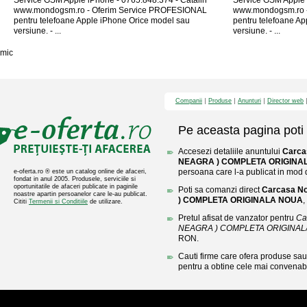
Service GSM Apple iPhone - 0765.848.374 - Catalin
Service GSM Apple 
www.mondogsm.ro - Oferim Service PROFESIONAL
www.mondogsm.ro 
pentru telefoane Apple iPhone Orice model sau
pentru telefoane A
versiune. - ...
versiune. - ...
mic
Companii
Produse
Anunturi
Director web
Pe aceasta pagina poti 
Accesezi detaliile anuntului
Carca
NEAGRA ) COMPLETA ORIGINA
persoana care l-a publicat in mod di
e-oferta.ro ® este un catalog online de afaceri,
fondat in anul 2005. Produsele, serviciile si
oportunitatile de afaceri publicate in paginile
Poti sa comanzi direct
Carcasa No
noastre apartin persoanelor care le-au publicat.
) COMPLETA ORIGINALA NOUA
,
Cititi
Termenii si Conditiile
de utilizare.
Pretul afisat de vanzator pentru
Ca
NEAGRA ) COMPLETA ORIGINA
RON.
Cauti firme care ofera produse sau 
pentru a obtine cele mai convenabi