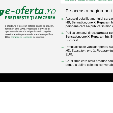
Companii
Produse
Anunturi
Director web
Pe aceasta pagina poti 
Accesezi detaliile anuntului
carca
HD, Sensation, one X, Reparam h
persoana care l-a publicat in mod di
e-oferta.ro ® este un catalog online de afaceri,
fondat in anul 2005. Produsele, serviciile si
oportunitatile de afaceri publicate in paginile
Poti sa comanzi direct
carcasa co
noastre apartin persoanelor care le-au publicat.
Sensation, one X, Reparam htc B
Cititi
Termenii si Conditiile
de utilizare.
Bucuresti.
Pretul afisat de vanzator pentru
ca
HD, Sensation, one X, Reparam ht
EUR.
Cauti firme care ofera produse sau 
pentru a obtine cele mai convenabi