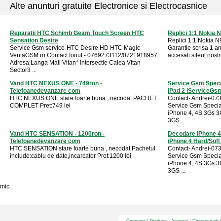
Alte anunturi gratuite Electronice si Electrocasnice
Reparatii HTC Schimb Geam Touch Screen HTC
Replici 1:1 Nokia 
Sensation Desire
Replici 1:1 Nokia N9
Service Gsm service-HTC Desire HD HTC Magic
Garantie scrisa 1 an
VentaGSM.ro Contact Ionut - 0769273112/0721918957
accesati siteul nostru
Adresa:Langa Mall Vitan* Intersectie Calea Vitan
Sector3 ...
Vand HTC NEXUS ONE - 749ron -
Service Gsm Speci
Telefoanedevanzare com
iPad 2 iServiceGsm 
HTC NEXUS ONE stare foarte buna , necodat PACHET
Contact- Andrei-073
COMPLET Pret:749 lei
Service Gsm Speci
iPhone 4, 4S 3Gs 
3GS ...
Vand HTC SENSATION - 1200ron -
Decodare iPhone 4 
Telefoanedevanzare com
iPhone 4 Hard/Soft .
HTC SENSATION stare foarte buna , necodat Pachetul
Contact- Andrei-073
include:cablu de date,incarcator Pret:1200 lei
Service Gsm Speci
iPhone 4, 4S 3Gs 
3GS ...
mic