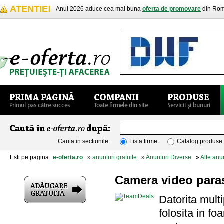
ATENTIE!
Anul 2026 aduce cea mai buna
oferta de promovare
din Rom
Cauta in sectiunile:
Lista firme
Catalog produse
Esti pe pagina:
e-oferta.ro
»
anunturi gratuite
»
Anunturi Diverse
»
Alte anu
Camera video paras
Datorita mult
folosita in fo