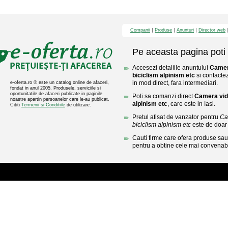
Companii
Produse
Anunturi
Director web
Pe aceasta pagina poti 
Accesezi detaliile anuntului
Camer
biciclism alpinism etc
si contactez
in mod direct, fara intermediari.
e-oferta.ro ® este un catalog online de afaceri,
fondat in anul 2005. Produsele, serviciile si
oportunitatile de afaceri publicate in paginile
Poti sa comanzi direct
Camera vid
noastre apartin persoanelor care le-au publicat.
alpinism etc
, care este in Iasi.
Cititi
Termenii si Conditiile
de utilizare.
Pretul afisat de vanzator pentru
Ca
biciclism alpinism etc
este de doa
Cauti firme care ofera produse sau 
pentru a obtine cele mai convenabi