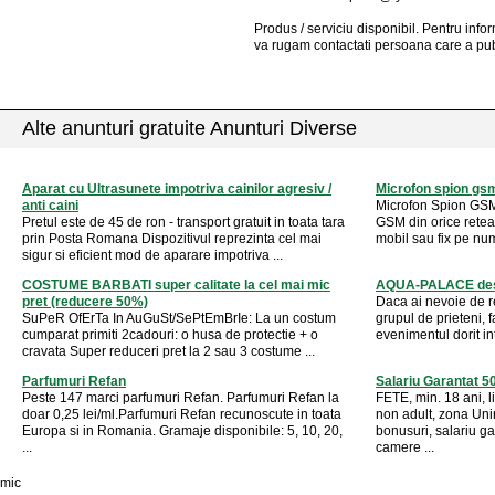
Produs / serviciu
disponibil
. Pentru info
va rugam contactati persoana care a pub
Alte anunturi gratuite Anunturi Diverse
Aparat cu Ultrasunete impotriva cainilor agresiv /
Microfon spion gs
anti caini
Microfon Spion GSM 
Pretul este de 45 de ron - transport gratuit in toata tara
GSM din orice retea.
prin Posta Romana Dispozitivul reprezinta cel mai
mobil sau fix pe numa
sigur si eficient mod de aparare impotriva ...
COSTUME BARBATI super calitate la cel mai mic
AQUA-PALACE desc
pret (reducere 50%)
Daca ai nevoie de r
SuPeR OfErTa In AuGuSt/SePtEmBrIe: La un costum
grupul de prieteni, 
cumparat primiti 2cadouri: o husa de protectie + o
evenimentul dorit int
cravata Super reduceri pret la 2 sau 3 costume ...
Parfumuri Refan
Salariu Garantat 5
Peste 147 marci parfumuri Refan. Parfumuri Refan la
FETE, min. 18 ani, 
doar 0,25 lei/ml.Parfumuri Refan recunoscute in toata
non adult, zona Unir
Europa si in Romania. Gramaje disponibile: 5, 10, 20,
bonusuri, salariu g
...
camere ...
mic