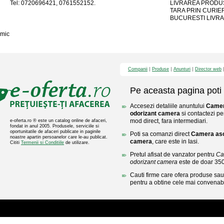
Tel: 0720696421, 0761552152.
LIVRAREA PRODUS
TARA PRIN CURIER
BUCURESTI LIVRAR
mic
Companii
Produse
Anunturi
Director web
Pe aceasta pagina poti 
Accesezi detaliile anuntului
Camer
odorizant camera
si contactezi pe
mod direct, fara intermediari.
e-oferta.ro ® este un catalog online de afaceri,
fondat in anul 2005. Produsele, serviciile si
oportunitatile de afaceri publicate in paginile
Poti sa comanzi direct
Camera asc
noastre apartin persoanelor care le-au publicat.
camera
, care este in Iasi.
Cititi
Termenii si Conditiile
de utilizare.
Pretul afisat de vanzator pentru
Ca
odorizant camera
este de doar 35
Cauti firme care ofera produse sau 
pentru a obtine cele mai convenabi