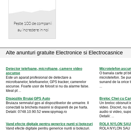
Alte anunturi gratuite Electronice si Electrocasnice
Detector telefoane, microfoane, camere video
Microtelefon ascuns
ascunse
O banala carte pt bi
Este un aparat profesional de detectare a
microtelefon. Se pun
microfoanelor, telefoanelor, GPS tracker, camerelor
sunand de la orice t
ascunse. Foarte usor de folosit si nu da alarme false.
...
Ideal pt ...
Dispozitiv Bruiaj GPS Auto
Breloc Chei cu C
Bruiaza semnalul gps al dispozitivelor de urmarire. Il
Un breloc obisnuit 
conectati la bricheta masinii si dispareti de pe harta.
video. Discret, nu d
Detalii: 0748.10.90.52 www.spymag.ro
audio si video, su
Detalii: ...
Vand efecte digitale pentru generice nunti si botezuri
ROLA NYLON SAU
Vand efecte digitale pentru generice nunti si botezuri.
ROLA NYLON SAU 