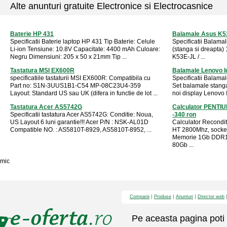
Alte anunturi gratuite Electronice si Electrocasnice
Baterie HP 431
Balamale Asus K5
Specificatii Baterie laptop HP 431 Tip Baterie: Celule
Specificatii Balama
Li-ion Tensiune: 10.8V Capacitate: 4400 mAh Culoare:
(stanga si dreapta) 
Negru Dimensiuni: 205 x 50 x 21mm Tip ...
K53E-JL / ...
Tastatura MSI EX600R
Balamale Lenovo 
specificatiile tastaturii MSI EX600R: Compatibila cu
Specificatii Balam
Part no: S1N-3UUS1B1-C54 MP-08C23U4-359
Set balamale stanga
Layout: Standard US sau UK (difera in functie de lot ...
noi display Lenovo 
Tastatura Acer AS5742G
Calculator PENTI
Specificatii tastatura Acer AS5742G: Conditie: Noua,
-340 ron
US Layout 6 luni garantie!!! Acer P/N : NSK-AL01D
Calculator Recondi
Compatible NO. : AS5810T-8929, AS5810T-8952, ...
HT 2800Mhz, socket
Memorie 1Gb DDR1 
80Gb ...
mic
Companii
Produse
Anunturi
Director web
Pe aceasta pagina poti 