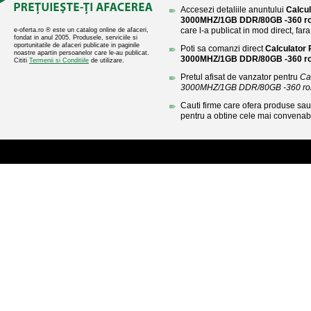
Accesezi detaliile anuntului
Calcu
3000MHZ/1GB DDR/80GB -360 r
care l-a publicat in mod direct, fara
e-oferta.ro ® este un catalog online de afaceri,
fondat in anul 2005. Produsele, serviciile si
oportunitatile de afaceri publicate in paginile
Poti sa comanzi direct
Calculator
noastre apartin persoanelor care le-au publicat.
3000MHZ/1GB DDR/80GB -360 r
Cititi
Termenii si Conditiile
de utilizare.
Pretul afisat de vanzator pentru
Ca
3000MHZ/1GB DDR/80GB -360 ro
Cauti firme care ofera produse sau 
pentru a obtine cele mai convenabi