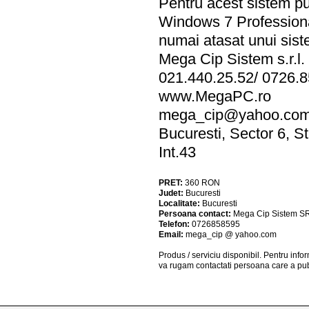
Pentru acest sistem pu
Windows 7 Professional
numai atasat unui sist
Mega Cip Sistem s.r.l.
021.440.25.52/ 0726.8
www.MegaPC.ro
mega_cip@yahoo.co
Bucuresti, Sector 6, S
Int.43
PRET:
360
RON
Judet:
Bucuresti
Localitate:
Bucuresti
Persoana contact:
Mega Cip Sistem S
Telefon:
0726858595
Email:
mega_cip @ yahoo.com
Produs / serviciu
disponibil
. Pentru info
va rugam contactati persoana care a pub