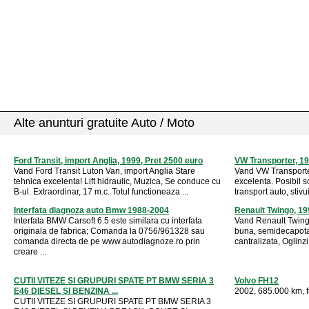
Alte anunturi gratuite Auto / Moto
Ford Transit, import Anglia, 1999, Pret 2500 euro
VW Transporter, 19
Vand Ford Transit Luton Van, import Anglia Stare
Vand VW Transporte
tehnica excelenta! Lift hidraulic, Muzica, Se conduce cu
excelenta. Posibil 
B-ul. Extraordinar, 17 m.c. Totul functioneaza ...
transport auto, stivui
Interfata diagnoza auto Bmw 1988-2004
Renault Twingo, 19
Interfata BMW Carsoft 6.5 este similara cu interfata
Vand Renault Twing
originala de fabrica; Comanda la 0756/961328 sau
buna, semidecapotab
comanda directa de pe www.autodiagnoze.ro prin
cantralizata, Oglinz
creare ...
CUTII VITEZE SI GRUPURI SPATE PT BMW SERIA 3
Volvo FH12
E46 DIESEL SI BENZINA ...
2002, 685.000 km, fu
CUTII VITEZE SI GRUPURI SPATE PT BMW SERIA 3