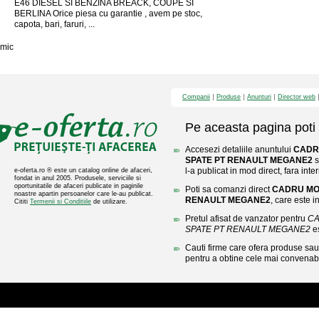
E46 DIESEL SI BENZINA BREACK, COUPE SI
BERLINA Orice piesa cu garantie , avem pe stoc,
capota, bari, faruri, ...
mic
Companii
Produse
Anunturi
Director web
Pe aceasta pagina poti 
Accesezi detaliile anuntului
CADR
SPATE PT RENAULT MEGANE2
s
l-a publicat in mod direct, fara inte
e-oferta.ro ® este un catalog online de afaceri,
fondat in anul 2005. Produsele, serviciile si
oportunitatile de afaceri publicate in paginile
Poti sa comanzi direct
CADRU MOT
noastre apartin persoanelor care le-au publicat.
RENAULT MEGANE2
, care este in
Cititi
Termenii si Conditiile
de utilizare.
Pretul afisat de vanzator pentru
CA
SPATE PT RENAULT MEGANE2
e
Cauti firme care ofera produse sau 
pentru a obtine cele mai convenabi