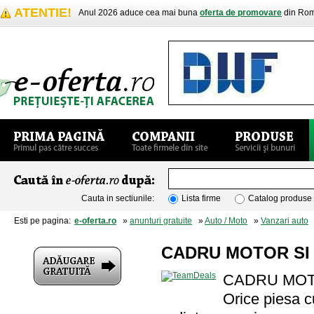
ATENTIE!
Anul 2026 aduce cea mai buna
oferta de promovare
din Rom
Cauta in sectiunile:
Lista firme
Catalog produse
Esti pe pagina:
e-oferta.ro
»
anunturi gratuite
»
Auto / Moto
»
Vanzari auto
»
CADRU MOTOR SI
CADRU MOT
Orice piesa cu