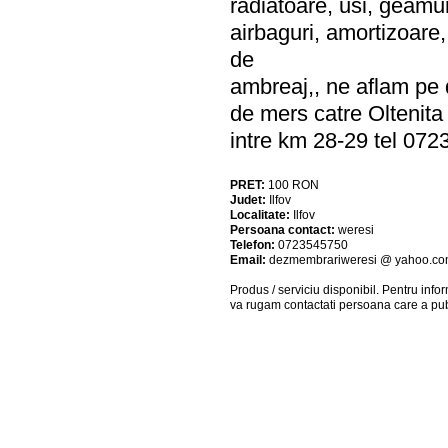
radiatoare, usi, geamur
airbaguri, amortizoare,
de
ambreaj,, ne aflam pe 
de mers catre Oltenita
intre km 28-29 tel
PRET:
100
RON
Judet:
Ilfov
Localitate:
Ilfov
Persoana contact:
weresi
Telefon:
0723545750
Email:
dezmembrariweresi @ yahoo.c
Produs / serviciu
disponibil
. Pentru info
va rugam contactati persoana care a pub