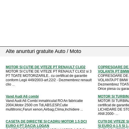
Alte anunturi gratuite Auto / Moto
MOTOR SI CUTIE DE VITEZE PT RENAULT CLIO2
COPRESOARE DE A
MOTOR SI CUTIE DE VITEZE PT RENAULT CLIO2 si 3
VOLANTA PT BMW S
PT TOATE MOTORIZARILE.. cu certificat de garantie
COPRESOARE DE A
conform Legii 449/2003-art.22/2 - Dezmembrez renault
VOLANTA PT BMW S
clio ...
Dezmembrez TOATA 
Orice piesa cu garan
Vand Audi A6 combi
MOTOR SI TURBIN
Vand Audi A6 Combi inmatriculat RO An fabricatie
MOTOR SI TURBINA
2004,Motor 2500 cm Tdi,ABS,ESP,Cutie
certificat de garant
multitronic,Faruri xenon,Airbag,Clima,Inchidere ...
LICHIDARE DE ST
ANII 2000- ...
CASETA DE DIRECTIE SI CADRU MOTOR 1,5 DCI
CUTII DE VITEZE 
EURO 4 PT DACIA LOGAN
SI EURO 4-1,5 SI 1,9