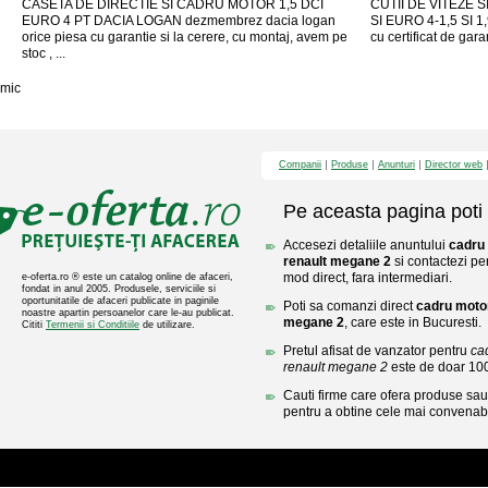
CASETA DE DIRECTIE SI CADRU MOTOR 1,5 DCI
CUTII DE VITEZE 
EURO 4 PT DACIA LOGAN dezmembrez dacia logan
SI EURO 4-1,5 SI 
orice piesa cu garantie si la cerere, cu montaj, avem pe
cu certificat de gara
stoc , ...
mic
Companii
Produse
Anunturi
Director web
Pe aceasta pagina poti 
Accesezi detaliile anuntului
cadru 
renault megane 2
si contactezi pe
mod direct, fara intermediari.
e-oferta.ro ® este un catalog online de afaceri,
fondat in anul 2005. Produsele, serviciile si
oportunitatile de afaceri publicate in paginile
Poti sa comanzi direct
cadru motor
noastre apartin persoanelor care le-au publicat.
megane 2
, care este in Bucuresti.
Cititi
Termenii si Conditiile
de utilizare.
Pretul afisat de vanzator pentru
ca
renault megane 2
este de doar 10
Cauti firme care ofera produse sau 
pentru a obtine cele mai convenabi