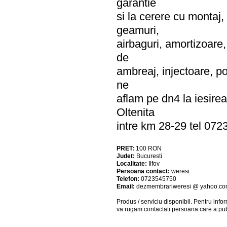
garantie
si la cerere cu montaj, 
geamuri,
airbaguri, amortizoare,
de
ambreaj, injectoare, po
ne
aflam pe dn4 la iesire
Oltenita
intre km 28-29 tel 07
PRET:
100
RON
Judet:
Bucuresti
Localitate:
Ilfov
Persoana contact:
weresi
Telefon:
0723545750
Email:
dezmembrariweresi @ yahoo.c
Produs / serviciu
disponibil
. Pentru info
va rugam contactati persoana care a pub