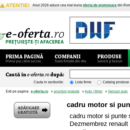
ATENTIE!
Anul 2026 aduce cea mai buna
oferta de promovare
din Rom
Cauta in sectiunile:
Lista firme
Catalog produse
Esti pe pagina:
e-oferta.ro
»
anunturi gratuite
»
Auto / Moto
»
Vanzari auto
»
cadru motor si pun
cadru motor si punte 
Dezmembrez renault m