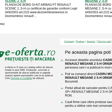
SCENIC 2 ,S-H
MEGANE 2 ,S-H
PLANSA DE BORD SI KIT AIRBAG PT RENAULT
PLANSA DE BORD 
SCENIC 2 ,S-H cu certificat de garantie conform Legii
MEGANE 2 ,S-H cu ce
449/2003-art.22/2.www.dezmembrariweresi.ro
449/2003-art.22/2.
Dezmembrez renault ...
Dezmembrez renault
mic
Companii
Produse
Anunturi
Director web
Pe aceasta pagina poti 
Accesezi detaliile anuntului
CADR
RENAULT MEGANE 2 S-H ORIGI
persoana care l-a publicat in mod di
e-oferta.ro ® este un catalog online de afaceri,
fondat in anul 2005. Produsele, serviciile si
oportunitatile de afaceri publicate in paginile
Poti sa comanzi direct
CADRU MOT
noastre apartin persoanelor care le-au publicat.
RENAULT MEGANE 2 S-H ORIGI
Cititi
Termenii si Conditiile
de utilizare.
Bucuresti.
Pretul afisat de vanzator pentru
CA
SP= RENAULT MEGANE 2 S-H OR
RON.
Cauti firme care ofera produse sau 
pentru a obtine cele mai convenabi