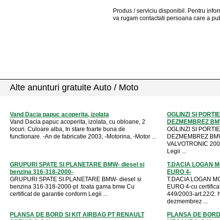
Produs / serviciu
disponibil
. Pentru info
va rugam contactati persoana care a pub
Alte anunturi gratuite Auto / Moto
Vand Dacia papuc acoperita, izolata
OGLINZI SI PORTI
Vand Dacia papuc acoperita, izolata, cu obloane, 2
DEZMEMBREZ BMW 
locuri. Culoare alba, In stare foarte buna de
OGLINZI SI PORTI
functionare. -An de fabricatie 2003, -Motorina, -Motor ...
DEZMEMBREZ BMW
VALVOTRONIC 2002 C
Legii ...
GRUPURI SPATE SI PLANETARE BMW- diesel si
T.DACIA LOGAN M
benzina 316-318-2000-
EURO 4-
GRUPURI SPATE SI PLANETARE BMW- diesel si
T.DACIA LOGAN MO
benzina 316-318-2000-pt .toata gama bmw Cu
EURO 4-cu certifica
certificat de garantie conform Legii ...
449/2003-art.22/2. 
dezmembrez ...
PLANSA DE BORD SI KIT AIRBAG PT RENAULT
PLANSA DE BORD 