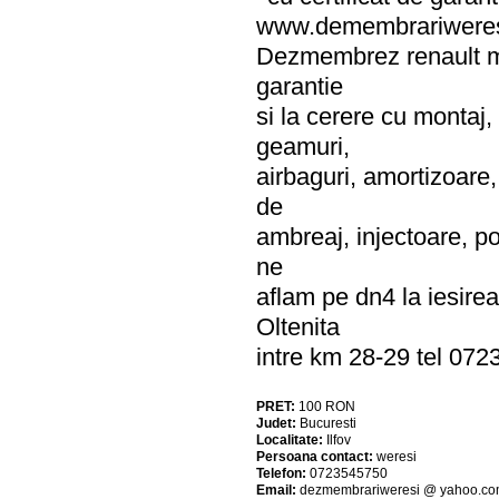
www.demembrariweres
Dezmembrez renault me
garantie
si la cerere cu montaj, 
geamuri,
airbaguri, amortizoare,
de
ambreaj, injectoare, po
ne
aflam pe dn4 la iesire
Oltenita
intre km 28-29 tel 07
PRET:
100
RON
Judet:
Bucuresti
Localitate:
Ilfov
Persoana contact:
weresi
Telefon:
0723545750
Email:
dezmembrariweresi @ yahoo.c