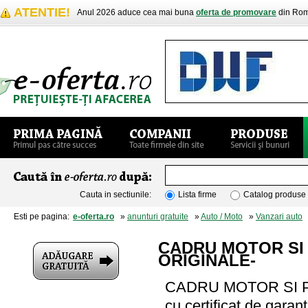
ATENTIE!
Anul 2026 aduce cea mai buna
oferta de promovare
din Rom
Cauta in sectiunile:
Lista firme
Catalog produse
Esti pe pagina:
e-oferta.ro
»
anunturi gratuite
»
Auto / Moto
»
Vanzari auto
»
CADRU MOTOR SI 
ORIGINALE-
CADRU MOTOR SI P
cu certificat de garan