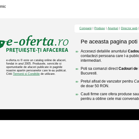
mic
Companii
Produse
Anunturi
Director web
Pe aceasta pagina poti 
Accesezi detaliile anuntului
Cadou
contactezi persoana care l-a public
intermediari.
e-oferta.ro ® este un catalog online de afaceri,
fondat in anul 2005. Produsele, serviciile si
oportunitatile de afaceri publicate in paginile
Poti sa comanzi direct
Cadouri de
noastre apartin persoanelor care le-au publicat.
Bucuresti.
Cititi
Termenii si Conditiile
de utilizare.
Pretul afisat de vanzator pentru
Ca
de doar 50 RON.
Cauti firme care ofera produse sau 
pentru a obtine cele mai convenabi