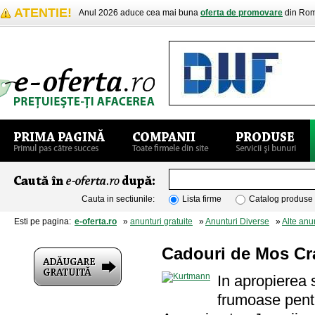
ATENTIE!
Anul 2026 aduce cea mai buna
oferta de promovare
din Rom
Cauta in sectiunile:
Lista firme
Catalog produse
Esti pe pagina:
e-oferta.ro
»
anunturi gratuite
»
Anunturi Diverse
»
Alte anu
Cadouri de Mos Cr
In apropierea 
frumoase pentr