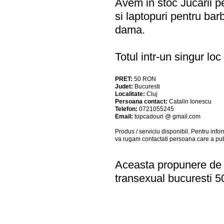
Avem in stoc Jucarii pe
si laptopuri pentru barb
dama.
Totul intr-un singur l
PRET:
50
RON
Judet:
Bucuresti
Localitate:
Cluj
Persoana contact:
Catalin Ionescu
Telefon:
0721055245
Email:
topcadouri @ gmail.com
Produs / serviciu
disponibil
. Pentru info
va rugam contactati persoana care a pub
Aceasta propunere de a
transexual bucuresti 5