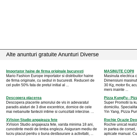
Alte anunturi gratuite Anunturi Diverse
Importator haine de firma originale bucuresti
MASINUTE COPII
Mario Fashion Europe importator si distribuitor haine
Masinuta electrica 
de firma originale, cu sediul in bucuresti. Reduceri de
Dimensiuni masinut
cel putin 50% fata de pretul initial al ...
30 Kg, motor 6v, ac
mers inainte ...
Descopera placerea
Pizza KungFu - Pizz
Descopera placerile amorului de vis in adevaratul
Super Promotii la ku
paradis alaturi de 3 dive excentrice, dornice de cele
domiciliu. Speciali
mai nebanuite fantezii intime si curiozitati interzise. ...
Yin Yang, Pizza Pum
XVision Studio angajeaza fete
Rochie Ocazie Deo
XVision Studio angajeaza fete, varsta minima 18 ani,
Rochie unicat realiz
cunostinte medii de limba engleza. Asiguram mediu de
in partea de corset,
lucru placut pentru o buna desfasurare a activitatii, ...
aplicate manual. Cul