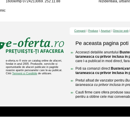
1600e/mp 0724213069. 252.11.88
rezidentiala, urbanis
mic
Companii
Produse
Anunturi
Director web
Pe aceasta pagina poti 
Accesezi detaliile anuntului
Busten
taraneasca cu pritvor inclusa in 
care l-a publicat in mod direct, fara
e-oferta.ro ® este un catalog online de afaceri,
fondat in anul 2005. Produsele, serviciile si
oportunitatile de afaceri publicate in paginile
Poti sa comanzi direct
Busteni,van
noastre apartin persoanelor care le-au publicat.
taraneasca cu pritvor inclusa in 
Cititi
Termenii si Conditiile
de utilizare.
Pretul afisat de vanzator pentru
Bu
taraneasca cu pritvor inclusa in pre
Cauti firme care ofera produse sau 
pentru a obtine cele mai convenabi