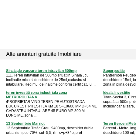
Alte anunturi gratuite Imobiliare
Sinaia,de vanzare teren intravilan 500mp
Superpozitie
111. Teren intravilan de 500mp situat in Sinaia , cu
Pantelimon Peugeot,
inclinatie mica si deschidere de 25ml,cadastru si
deschidere-15ml, toat
intabulare. Regimul de inaltime conform certificatului ...
zona in plina dezvol
teren investiti zona industriala zona
Ideala Investitie
METROPOLITANA
Titan-Sector 3, Circa
/PROPRIETAR VIND TEREN PE AUTOSTRADA
suprafata-500mp, des
BUCURESTI PITESTI LA KM 18 S=10600 MP D=54 ML
inclusiv canalizare, si
CADASTRU INTABULARE 45 EURO MP, 300 M
LUNGIME. zona ...
13 Septembrie Marriot
Teren Berceni Met
13 Septembrie Trafic Greu ,9400mp, deschider dubla ,
Berceni - Metro, Img
urbanism pot=70%, cut=5,5, rh , s+p+34e, pret
deschidere 100 ml, 