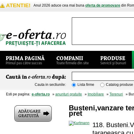
ATENTIE!
Anul 2026 aduce cea mai buna
oferta de promovare
din Rom
Cauta in sectiunile:
Lista firme
Catalog produse
Esti pe pagina:
e-oferta.ro
»
anunturi gratuite
»
Imobiliare
»
Terenuri
» Bust
Busteni,vanzare ter
pret
118. Busteni.V
taraneasca cu 