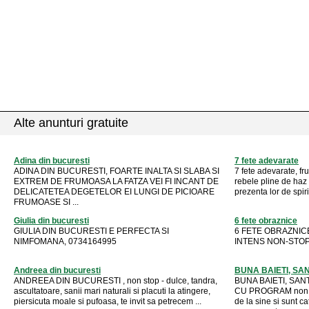
Alte anunturi gratuite
Adina din bucuresti
7 fete adevarate
ADINA DIN BUCURESTI, FOARTE INALTA SI SLABA SI
7 fete adevarate, fr
EXTREM DE FRUMOASA LA FATZA VEI FI INCANT DE
rebele pline de haz 
DELICATETEA DEGETELOR EI LUNGI DE PICIOARE
prezenta lor de spirit
FRUMOASE SI ...
Giulia din bucuresti
6 fete obraznice
GIULIA DIN BUCURESTI E PERFECTA SI
6 FETE OBRAZNIC
NIMFOMANA, 0734164995
INTENS NON-STOP
Andreea din bucuresti
BUNA BAIETI, SA
ANDREEA DIN BUCURESTI , non stop - dulce, tandra,
BUNA BAIETI, SAN
ascultatoare, sanii mari naturali si placuti la atingere,
CU PROGRAM non 
piersicuta moale si pufoasa, te invit sa petrecem ...
de la sine si sunt ca