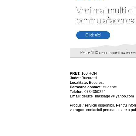
PRET:
100
RON
Judet:
Bucuresti
Localitate:
Bucuresti
Persoana contact:
studente
Telefon:
0734350224
Email:
deluxe_massage @ yahoo.com
Produs / serviciu
disponibil
. Pentru info
va rugam contactati persoana care a pub