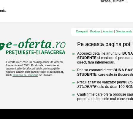
acasa, suntem ...
mic
Companii
Produse
Anunturi
Director web
Pe aceasta pagina poti 
Accesezi detaliile anuntului
BUNA 
STUDENTE
si contactezi persoana
direct, fara intermediari.
e-oferta.ro ® este un catalog online de afaceri,
fondat in anul 2005. Produsele, serviciile si
oportunitatile de afaceri publicate in paginile
Poti sa comanzi direct
BUNA BAIE
noastre apartin persoanelor care le-au publicat.
STUDENTE
, care este in Bucuresti
Cititi
Termenii si Conditiile
de utilizare.
Pretul afisat de vanzator pentru
BU
STUDENTE
este de doar 100 RON
Cauti firme care ofera produse sau 
pentru a obtine cele mai convenabi