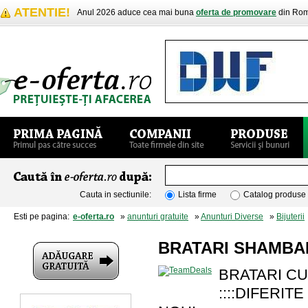
ATENTIE!
Anul 2026 aduce cea mai buna
oferta de promovare
din Rom
Cauta in sectiunile:
Lista firme
Catalog produse
Esti pe pagina:
e-oferta.ro
»
anunturi gratuite
»
Anunturi Diverse
»
Bijuterii
BRATARI SHAMBAL
BRATARI C
::::DIFERITE