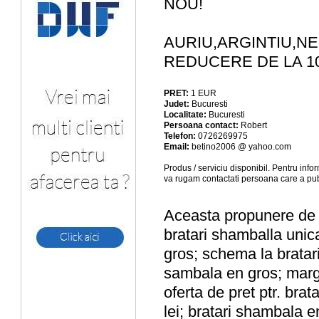
NOU!
AURIU,ARGINTIU,N
REDUCERE DE LA 1
PRET:
1
EUR
Judet:
Bucuresti
Localitate:
Bucuresti
Persoana contact:
Robert
Telefon:
0726269975
Email:
betino2006 @ yahoo.com
Produs / serviciu
disponibil
. Pentru info
va rugam contactati persoana care a pub
Aceasta propunere de a
bratari shamballa unic
gros; schema la bratar
sambala en gros; marg
oferta de pret ptr. bra
lei; bratari shambala