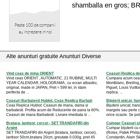
shamballa en gros; 
Alte anunturi gratuite Anunturi Diverse
Vind ceas de mina ORIENT
Ceasuri Replica d
Vind ceas ORIENT , AUTOMATIC, 21 RUBINE, MULTI
Cumpara acum ceasu
YEAR CALENDAR, HOLOGRAMA , cu ecran albastru,
Montblanc, Breiling
original, made in JAPAN, Pret = 599 lei, in stare
Piguet, Louis Vuitto
perfecta de ...
replica. ...
Ceasuri Barbatesti Hublot. Ceas Replica Barbati
Bijuterii unicat, 
Ceas Replica Hublot. Ceasuri de mana, dama si
Bijuterii unicat, ha
barbatesti. Profita acum de Reducerile de pana la 60%.
margele sau perle co
Ceasuri de mana Barbatesti. Livrare imediata si ...
orice ocazie. Se pot 
Bratara, lantisor, cercei - SET TRANDAFIRI din
Cumpar Ceasuri si
Argint
Cumpar bijuterii c
SET TRANDAFIRI din Argint (bratara, lantisor, cercei),
(Rolex, Patek Phili
lantisor 50cm,bratara 20cm, greutate 0.030g, pret 45
Constantin, Alain Sil