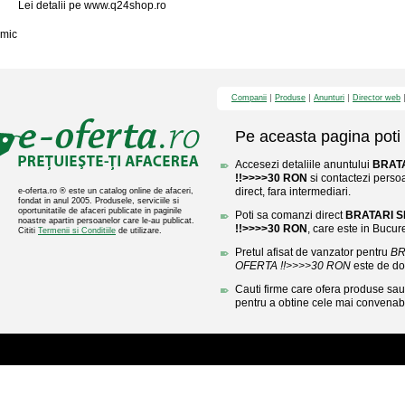
Lei detalii pe www.q24shop.ro
mic
Companii
Produse
Anunturi
Director web
Pe aceasta pagina poti 
Accesezi detaliile anuntului
BRAT
!!>>>>30 RON
si contactezi perso
direct, fara intermediari.
e-oferta.ro ® este un catalog online de afaceri,
fondat in anul 2005. Produsele, serviciile si
oportunitatile de afaceri publicate in paginile
Poti sa comanzi direct
BRATARI 
noastre apartin persoanelor care le-au publicat.
!!>>>>30 RON
, care este in Bucure
Cititi
Termenii si Conditiile
de utilizare.
Pretul afisat de vanzator pentru
BR
OFERTA !!>>>>30 RON
este de do
Cauti firme care ofera produse sau 
pentru a obtine cele mai convenabi