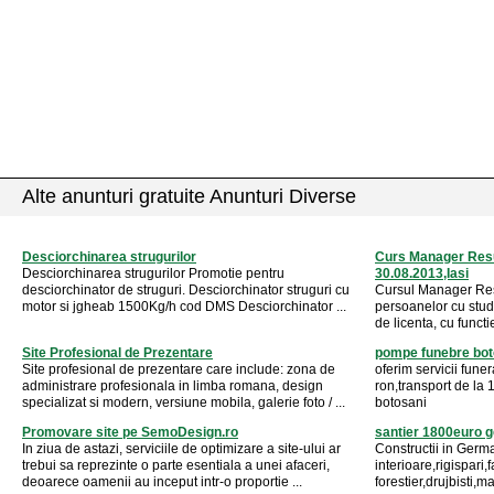
Alte anunturi gratuite Anunturi Diverse
Desciorchinarea strugurilor
Curs Manager Res
Desciorchinarea strugurilor Promotie pentru
30.08.2013,Iasi
desciorchinator de struguri. Desciorchinator struguri cu
Cursul Manager Re
motor si jgheab 1500Kg/h cod DMS Desciorchinator ...
persoanelor cu stud
de licenta, cu funct
Site Profesional de Prezentare
pompe funebre bot
Site profesional de prezentare care include: zona de
oferim servicii fune
administrare profesionala in limba romana, design
ron,transport de la 1
specializat si modern, versiune mobila, galerie foto / ...
botosani
Promovare site pe SemoDesign.ro
santier 1800euro 
In ziua de astazi, serviciile de optimizare a site-ului ar
Constructii in Germa
trebui sa reprezinte o parte esentiala a unei afaceri,
interioare,rigispari
deoarece oamenii au inceput intr-o proportie ...
forestier,drujbisti,m