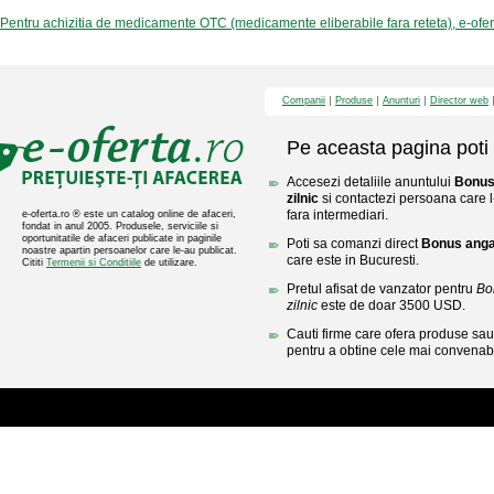
Pentru achizitia de medicamente OTC (medicamente eliberabile fara reteta), e-ofe
Companii
Produse
Anunturi
Director web
Pe aceasta pagina poti 
Accesezi detaliile anuntului
Bonus 
zilnic
si contactezi persoana care l-
fara intermediari.
e-oferta.ro ® este un catalog online de afaceri,
fondat in anul 2005. Produsele, serviciile si
oportunitatile de afaceri publicate in paginile
Poti sa comanzi direct
Bonus angaj
noastre apartin persoanelor care le-au publicat.
care este in Bucuresti.
Cititi
Termenii si Conditiile
de utilizare.
Pretul afisat de vanzator pentru
Bo
zilnic
este de doar 3500 USD.
Cauti firme care ofera produse sau 
pentru a obtine cele mai convenabi