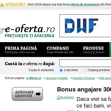
ATENTIE!
Anul 2026 aduce cea mai buna
oferta de promovare
din Rom
Cauta in sectiunile:
Lista firme
Catalog produse
Esti pe pagina:
e-oferta.ro
»
anunturi gratuite
»
Anunturi Diverse
»
Alte anu
Bonus angajare 300$
Daca vrei sa fa
ce faci bani, v