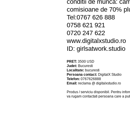
conditii de munca: came
comisioane de 70% pl
Tel:0767 626 888
0758 621 921
0720 247 622
www.digitalxstudio.ro
ID: girlsatwork.studio
PRET:
3500
USD
Judet:
Bucuresti
Localitate:
bucuresti
Persoana contact:
DigitalX Studio
Telefon:
0767626888
Email:
reclama @ digitalxstudio.ro
Produs / serviciu
disponibil
. Pentru info
va rugam contactati persoana care a pub