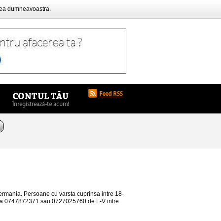
rea dumneavoastra.
ermania. Persoane cu varsta cuprinsa intre 18-
ti la 0747872371 sau 0727025760 de L-V intre