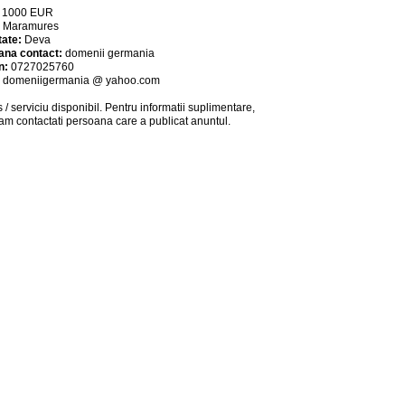
:
1000
EUR
:
Maramures
tate:
Deva
ana contact:
domenii germania
n:
0727025760
:
domeniigermania @ yahoo.com
 / serviciu
disponibil
. Pentru informatii suplimentare,
am contactati persoana care a publicat anuntul.