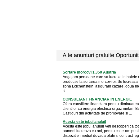
Alte anunturi gratuite Oportunit
Sortare morcovi 1.350 Austria
Angajam persoane care sa lucreze in halele 
productie la sortarea morcovilor. Se lucreaza i
zona Lcichenstein, asiguram cazare, doua m
si ...
CONSULTANT FINANCIAR IN ENERGIE
Ofera consiliere financiara pentru diminuarea 
clientilor cu energia electrica si gaz metan. Be
Castiguri din activitate de promovare si ...
Acesta este jobul anului!
Acesta este jobul anului! Veti descoperi ca tot
oameni lucreaza cu noi, pentru ca le-am pus 
dispozitie imediat dovada platii si contract legal