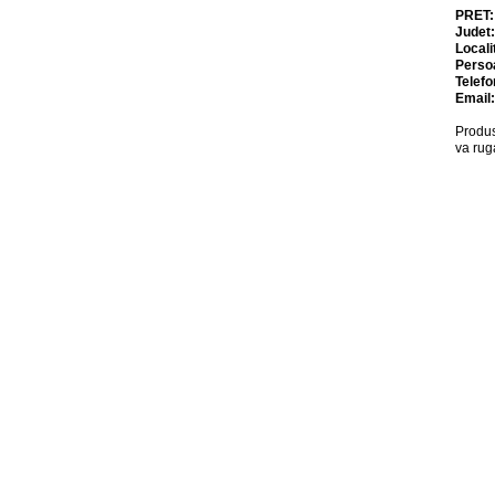
PRET
Judet
Locali
Perso
Telefo
Email
Produs
va rug