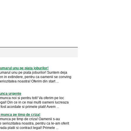
marul unu pe piata joburilor!
marul unu pe piata joburilor! Suntem deja
n in extindere, pentru ca oamenii se conving
eriozitatea noastra! Oferim din start ...
unca urgente
munca noi si pentru toti! Va oferim pe loc
egal! Din ce in ce mai multi oameni lucreaza
 fost acordate si primele plati! Avem ...
 munca pe timp de criza!
 munca pe timp de criza! Oamenii s-au
 seriozitatea noastra, pentru ca le-am oferit
ada platii si contract legal! Primele ...