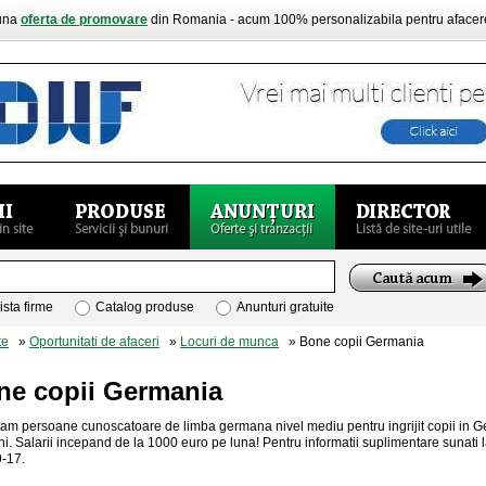
buna
oferta de promovare
din Romania - acum 100% personalizabila pentru aface
ista firme
Catalog produse
Anunturi gratuite
te
»
Oportunitati de afaceri
»
Locuri de munca
» Bone copii Germania
ne copii Germania
am persoane cunoscatoare de limba germana nivel mediu pentru ingrijit copii in G
ni. Salarii incepand de la 1000 euro pe luna! Pentru informatii suplimentare suna
9-17.