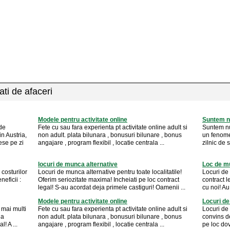
ati de afaceri
Modele pentru activitate online
Suntem nu
de
Fete cu sau fara experienta pt activitate online adult si
Suntem nu
n Austria,
non adult. plata bilunara , bonusuri bilunare , bonus
un fenome
ese pe zi
angajare , program flexibil , locatie centrala ...
zilnic de s
locuri de munca alternative
Loc de m
costurilor
Locuri de munca alternative pentru toate localitatile!
Locuri de 
neficii :
Oferim seriozitate maxima! Incheiati pe loc contract
contract l
legal! S-au acordat deja primele castiguri! Oamenii ...
cu noi! Au
Modele pentru activitate online
Locuri de
 mai multi
Fete cu sau fara experienta pt activitate online adult si
Locuri de
la
non adult. plata bilunara , bonusuri bilunare , bonus
convins de
! A ...
angajare , program flexibil , locatie centrala ...
pe loc dov