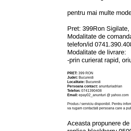
pentru mai multe model
Pret: 399Ron Sigilate, i
Modalitate de comand
telefon/id 0741.390.4
Modalitate de livrare:
-prin curierat rapid, o
PRET:
399
RON
Judet:
Bucuresti
Localitate:
Bucuresti
Persoana contact:
anunturiadrian
Telefon:
0741390408
Email:
epay02_anunturi @ yahoo.com
Produs / serviciu
disponibil
. Pentru info
va rugam contactati persoana care a pub
Aceasta propunere de a