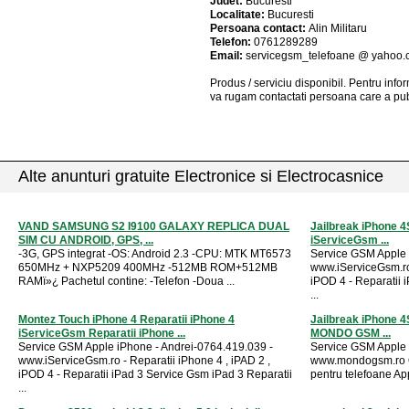
Judet:
Bucuresti
Localitate:
Bucuresti
Persoana contact:
Alin Militaru
Telefon:
0761289289
Email:
servicegsm_telefoane @ yahoo
Produs / serviciu
disponibil
. Pentru info
va rugam contactati persoana care a pub
Alte anunturi gratuite Electronice si Electrocasnice
VAND SAMSUNG S2 I9100 GALAXY REPLICA DUAL
Jailbreak iPhone 4S
SIM CU ANDROID, GPS, ...
iServiceGsm ...
-3G, GPS integrat -OS: Android 2.3 -CPU: MTK MT6573
Service GSM Apple 
650MHz + NXP5209 400MHz -512MB ROM+512MB
www.iServiceGsm.ro 
RAMï»¿ Pachetul contine: -Telefon -Doua ...
iPOD 4 - Reparatii 
...
Montez Touch iPhone 4 Reparatii iPhone 4
Jailbreak iPhone 4S
iServiceGsm Reparatii iPhone ...
MONDO GSM ...
Service GSM Apple iPhone - Andrei-0764.419.039 -
Service GSM Apple 
www.iServiceGsm.ro - Reparatii iPhone 4 , iPAD 2 ,
www.mondogsm.ro 
iPOD 4 - Reparatii iPad 3 Service Gsm iPad 3 Reparatii
pentru telefoane Ap
...