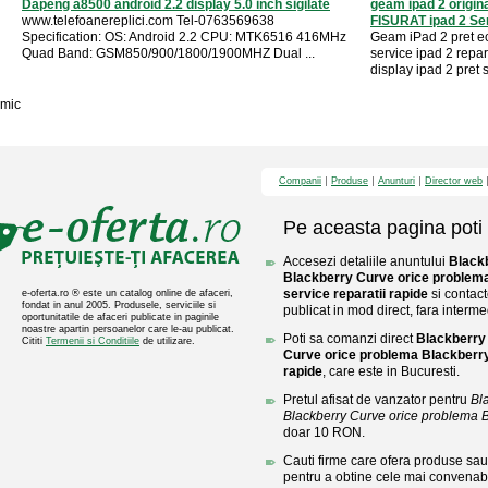
Dapeng a8500 android 2.2 display 5.0 inch sigilate
geam ipad 2 origin
www.telefoanereplici.com Tel-0763569638
FISURAT ipad 2 Serv
Specification: OS: Android 2.2 CPU: MTK6516 416MHz
Geam iPad 2 pret ecr
Quad Band: GSM850/900/1800/1900MHZ Dual ...
service ipad 2 repar
display ipad 2 pret s
mic
Companii
Produse
Anunturi
Director web
Pe aceasta pagina poti 
Accesezi detaliile anuntului
Black
Blackberry Curve orice problem
service reparatii rapide
si contact
e-oferta.ro ® este un catalog online de afaceri,
fondat in anul 2005. Produsele, serviciile si
publicat in mod direct, fara interme
oportunitatile de afaceri publicate in paginile
noastre apartin persoanelor care le-au publicat.
Poti sa comanzi direct
Blackberry
Cititi
Termenii si Conditiile
de utilizare.
Curve orice problema Blackberry
rapide
, care este in Bucuresti.
Pretul afisat de vanzator pentru
Bl
Blackberry Curve orice problema B
doar 10 RON.
Cauti firme care ofera produse sau 
pentru a obtine cele mai convenabi