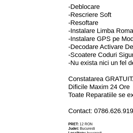
-Deblocare
-Rescriere Soft
-Resoftare
-Instalare Limba Rom
-Instalare GPS pe Mod
-Decodare Activare De
-Scoatere Coduri Sigur
-Nu exista nici un fel d
Constatarea GRATUITA 
Dificile Maxim 24 Ore
Toate Reparatiile se
Contact: 0786.626.91
PRET:
12
RON
Judet:
Bucuresti