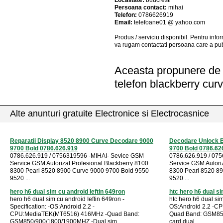
Localitate:
buucresti
Persoana contact:
mihai
Telefon:
0786626919
Email:
telefoane01 @ yahoo.com
Produs / serviciu
disponibil
. Pentru info
va rugam contactati persoana care a pub
Aceasta propunere de a
telefon blackberry cur
Alte anunturi gratuite Electronice si Electrocasnice
Reparatii Display 8520 8900 Curve Decodare 9000
Decodare Unlock B
9700 Bold 0786.626.919
9700 Bold 0786.62
0786.626.919 / 0756319596 -MIHAI- Sevice GSM
0786.626.919 / 07
Service GSM Autorizat Profesional Blackberry 8100
Service GSM Autoriz
8300 Pearl 8520 8900 Curve 9000 9700 Bold 9550
8300 Pearl 8520 8
9520 ...
9520 ...
hero h6 dual sim cu android Ieftin 649ron
htc hero h6 dual s
hero h6 dual sim cu android Ieftin 649ron -
htc hero h6 dual sim
Specification: -OS:Android 2.2 -
OS:Android 2.2 -C
CPU:MediaTEK(MT6516) 416MHz -Quad Band:
Quad Band: GSM85
GSM850/900/1800/1900MHZ -Dual sim ...
card dual ...