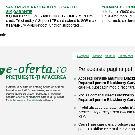
VAND REPLICA NOKIA X3 CU 3 CARTELE
telefoane a5000 du
SIM,GARANTIE
telefoane a5000 du
# Quad Band: GSM850/900/1800/1900MHZ # Tri sim
un telefon mobil cu
cards Tri standby # Support TF card extend to 8GB max
persoanele ce dores
# FM/MP3/MP4/Bluetooth function supported ...
...
mic
Companii
Produse
Anunturi
Director web
Pe aceasta pagina poti 
Accesezi detaliile anuntului
Black
Reparatii pentru Blackberry Cur
care l-a publicat in mod direct, fara
e-oferta.ro ® este un catalog online de afaceri,
fondat in anul 2005. Produsele, serviciile si
oportunitatile de afaceri publicate in paginile
Poti sa comanzi direct
Blackberry
noastre apartin persoanelor care le-au publicat.
Reparatii pentru Blackberry Cur
Cititi
Termenii si Conditiile
de utilizare.
Pretul afisat de vanzator pentru
Bl
Service, Reparatii pentru Blackber
RON.
Cauti firme care ofera produse sau 
pentru a obtine cele mai convenabi