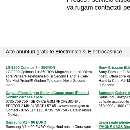
va rugam contactati pe
Alte anunturi gratuite Electronice si Electrocasnice
LG E900 Optimus 7 = 850RON
Sony-Ericsson EL
LG E900 Optimus 7 = 850RON Magazinul nostru Ofera
Sony-Ericsson ELM
spre Vanzare Telefoane Noi si Second Hand la Cele
nostru Ofera spre V
Mai Mici Preturi!!! Vindem Telefoane Noi si Second
Hand la Cele Mai Mi
Hand ...
si Second ...
Capac iPhone 4 pret Schimb Capac spate iPhone 4
Samsung Galaxy Ac
Schimb carcasa spate ...
Samsung Galaxy Ace 
0735 759 759 - SERVICE GSM PROFESIONAL -
cu toate accesoriil
SECTOR 2 MIHAI BRATU 57 65 - www.mondogsm.ro
850 / 900 / 1800 / 1
Contact - 0765 114 113 , 0735 759 759 - Catalin Andrei
- Nokia , ...
Samsung M1 = 90 EURO
geam spate iphon
Samsung M1 = 90 EURO Magazinul nostru Ofera spre
IPHONE 4 3GS Displ