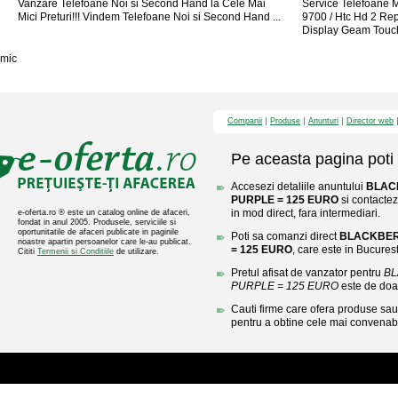
Vanzare Telefoane Noi si Second Hand la Cele Mai
Service Telefoane M
Mici Preturi!!! Vindem Telefoane Noi si Second Hand ...
9700 / Htc Hd 2 Rep
Display Geam Touch 
mic
Companii
Produse
Anunturi
Director web
Pe aceasta pagina poti 
Accesezi detaliile anuntului
BLAC
PURPLE = 125 EURO
si contactez
in mod direct, fara intermediari.
e-oferta.ro ® este un catalog online de afaceri,
fondat in anul 2005. Produsele, serviciile si
oportunitatile de afaceri publicate in paginile
Poti sa comanzi direct
BLACKBER
noastre apartin persoanelor care le-au publicat.
= 125 EURO
, care este in Bucurest
Cititi
Termenii si Conditiile
de utilizare.
Pretul afisat de vanzator pentru
BL
PURPLE = 125 EURO
este de doa
Cauti firme care ofera produse sau 
pentru a obtine cele mai convenabi