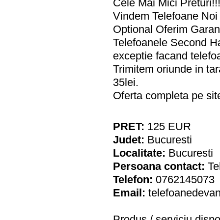
Cele Mai Mici Preturi!!
Vindem Telefoane Noi
Optional Oferim Garant
Telefoanele Second Han
exceptie facand telefo
Trimitem oriunde in tar
35lei.
Oferta completa pe si
PRET:
125
EUR
Judet:
Bucuresti
Localitate:
Bucuresti
Persoana contact:
Te
Telefon:
0762145073
Email:
telefoanedeva
Produs / serviciu
dispo