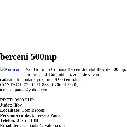
berceni 500mp
Vand loturi in Comuna Berceni Judetul Ilfov de 500 mp,
proprietar, d-16m, utilitati, zona de vile noi,
cadastru, intabulare, puz, pret: 9.900 euro/lot,
CONTACT: 0726.171.888 , 0766.515.666,
tereaca_paula@yahoo.com
PRET:
9900
EUR
Judet:
Ilfov
Localitate:
Com.Berceni
Persoana contact:
Tereaca Paula
Telefon:
0726171888
Email:
tereaca_paula @ yahoo.com