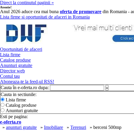
Direct la continutul paginii »
Atentie!
Anul 2026 aduce cea mai buna
oferta de promovare
din Romania - ac
Lista firme si oportunitati de afaceri in Romania
Oportunitati de afaceri
Lista firme
Catalog produse
Anunturi gratuite
Director web
Contul tau
Aboneaza-te la feed-ul RSS!
Cauta în e-oferta.ro dupa:
»
Cauta in sectiunile:
Lista firme
Catalog produse
Anunturi gratuite
Esti pe pagina:
e-oferta.ro
»
anunturi gratuite
»
Imobiliare
»
Terenuri
» berceni 500mp