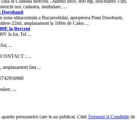
de casa in Comuna Berceni , Judetul Ilfov, 400 mp, deschidere 15m,
nstructii noi, cadastru, intabulare, ...
a Dorobanti
n zona ultracentrala a Bucurestiului, apropierea Piata Dorobanti,
hidere-22ml, amplasament la 100m de Calea ...
900E la Berceni
V la lot, Tel ...
ot, ...
uz, CONTACT : ...
, amplasament fata ...
l. 0742956960
lare, ...
e apartin persoanelor care le-au publicat. Cititi
Termenii si Conditiile
de