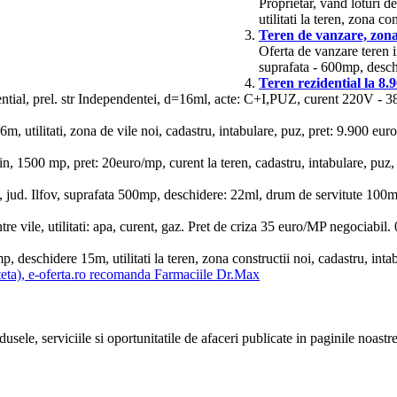
Proprietar, vand loturi 
utilitati la teren, zona co
Teren de vanzare, zon
Oferta de vanzare teren i
suprafata - 600mp, desc
Teren rezidential la 8.
ential, prel. str Independentei, d=16ml, acte: C+I,PUZ, curent 220V - 380
utilitati, zona de vile noi, cadastru, intabulare, puz, pret: 9.900 euro/l
lin, 1500 mp, pret: 20euro/mp, curent la teren, cadastru, intabulare, p
 jud. Ilfov, suprafata 500mp, deschidere: 22ml, drum de servitute 100m
e vile, utilitati: apa, curent, gaz. Pret de criza 35 euro/MP negociabi
 deschidere 15m, utilitati la teren, zona constructii noi, cadastru, intabu
teta), e-oferta.ro recomanda Farmaciile Dr.Max
usele, serviciile si oportunitatile de afaceri publicate in paginile noastr