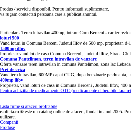
Produs / serviciu
disponibil
. Pentru informatii suplimentare,
va rugam contactati persoana care a publicat anuntul.
Particular - Teren intravilan 400mp, intrare Com Berceni - cartier rezid
loturi 500
Vand loturi in Comuna Berceni Judetul Ilfov de 500 mp, proprietar, d-16m, 
1500mp ilfov
Proprietar vand lot de casa Comuna Berceni , Judetul Ilfov, Strada Ciu
Comuna Pantelimon, teren intravilan de vanzare
Oferta vanzare teren intravilan in comuna Pantelimon, zona lac Lebada,
Pret de criza
Vand tern intravilan, 600MP capat CUG, dupa benzinarie pe dreapta, intr
400mp ilfov
Proprietar, vand loturi de casa in Comuna Berceni , Judetul Ilfov, 400 mp,
Pentru achizitia de medicamente OTC (medicamente eliberabile fara re
Lista firme si afaceri profitabile
e-oferta.ro ® este un catalog online de afaceri, fondat in anul 2005. Prod
utilizare.
Companii
Produse