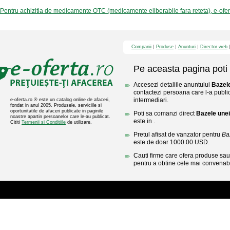
Pentru achizitia de medicamente OTC (medicamente eliberabile fara reteta), e-ofe
Companii
Produse
Anunturi
Director web
Pe aceasta pagina poti 
Accesezi detaliile anuntului
Bazele
contactezi persoana care l-a public
intermediari.
e-oferta.ro ® este un catalog online de afaceri,
fondat in anul 2005. Produsele, serviciile si
oportunitatile de afaceri publicate in paginile
Poti sa comanzi direct
Bazele unei
noastre apartin persoanelor care le-au publicat.
este in .
Cititi
Termenii si Conditiile
de utilizare.
Pretul afisat de vanzator pentru
Ba
este de doar 1000.00 USD.
Cauti firme care ofera produse sau 
pentru a obtine cele mai convenabi