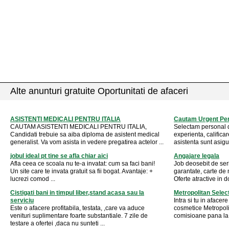
Alte anunturi gratuite Oportunitati de afaceri
ASISTENTI MEDICALI PENTRU ITALIA
Cautam Urgent Pe
CAUTAM ASISTENTI MEDICALI PENTRU ITALIA,
Selectam personal d
Candidati trebuie sa aiba diploma de asistent medical
experienta, calificar
generalist. Va vom asista in vedere pregatirea actelor ...
asistenta sunt asigur
jobul ideal pt tine se afla chiar aici
Angajare legala
Afla ceea ce scoala nu te-a invatat: cum sa faci bani!
Job deosebit de seri
Un site care te invata gratuit sa fii bogat. Avantaje: +
garantate, carte de
lucrezi comod ...
Oferte atractive in 
Cistigati bani in timpul liber,stand acasa sau la
Metropolitan Select
serviciu
Intra si tu in aface
Este o afacere profitabila, testata, ,care va aduce
cosmetice Metropoli
venituri suplimentare foarte substantiale. 7 zile de
comisioane pana la 
testare a ofertei ,daca nu sunteti ...