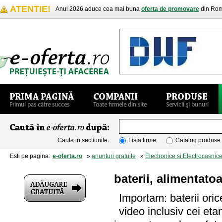
ATENTIE!
Anul 2026 aduce cea mai buna
oferta de promovare
din Rom
Cauta in sectiunile:
Lista firme
Catalog produse
Esti pe pagina:
e-oferta.ro
»
anunturi gratuite
»
Electronice si Electrocasnic
baterii, alimentato
Importam: baterii ori
video inclusiv cei eta