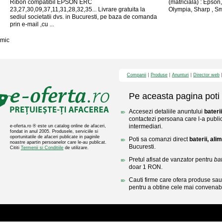
Ribon compatibil EPSON ERC
(matriciala) : Epson
23,27,30,09,37,11,31,28,32,35... Livrare gratuita la
Olympia, Sharp , Smi
sediul societatii dvs. in Bucuresti, pe baza de comanda
prin e-mail ,cu ...
mic
Companii
Produse
Anunturi
Director web
Pe aceasta pagina poti 
Accesezi detaliile anuntului
bateri
contactezi persoana care l-a public
intermediari.
e-oferta.ro ® este un catalog online de afaceri,
fondat in anul 2005. Produsele, serviciile si
oportunitatile de afaceri publicate in paginile
Poti sa comanzi direct
baterii, ali
noastre apartin persoanelor care le-au publicat.
Bucuresti.
Cititi
Termenii si Conditiile
de utilizare.
Pretul afisat de vanzator pentru
bat
doar 1 RON.
Cauti firme care ofera produse sau 
pentru a obtine cele mai convenabi