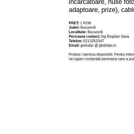
incarcatoare, huse foto-
adaptoare, prize), cab
PRET:
1
RON
Judet:
Bucuresti
Localitate:
Bucuresti
Persoana contact:
ing Bogdan Sava
Telefon:
0213263347
Email:
globstar @ globstar.ro
Produs / serviciu
disponibil
. Pentru info
va rugam contactati persoana care a pub