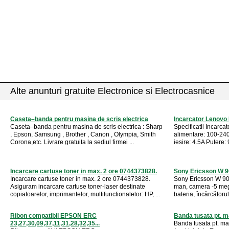
Alte anunturi gratuite Electronice si Electrocasnice
Caseta–banda pentru masina de scris electrica
Incarcator Lenovo
Caseta–banda pentru masina de scris electrica : Sharp
Specificatii Incarc
, Epson, Samsung , Brother , Canon , Olympia, Smith
alimentare: 100-240
Corona,etc. Livrare gratuita la sediul firmei ...
iesire: 4.5A Putere:
Incarcare cartuse toner in max. 2 ore 0744373828.
Sony Ericsson W 9
Incarcare cartuse toner in max. 2 ore 0744373828.
Sony Ericsson W 90
Asiguram incarcare cartuse toner-laser destinate
man, camera -5 mega
copiatoarelor, imprimantelor, multifunctionalelor: HP, ...
bateria, încărcătorul,
Ribon compatibil EPSON ERC
Banda tusata pt. m
23,27,30,09,37,11,31,28,32,35...
Banda tusata pt. ma