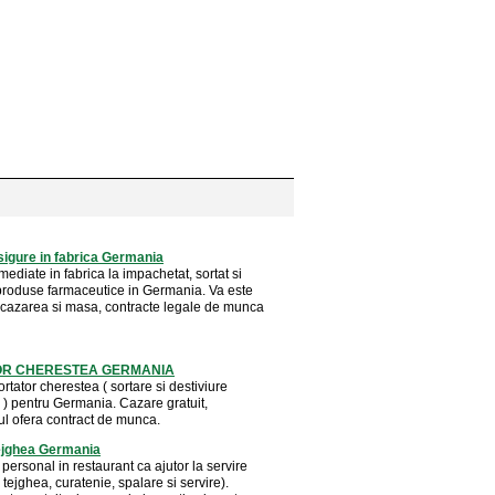
sigure in fabrica Germania
mediate in fabrica la impachetat, sortat si
 produse farmaceutice in Germania. Va este
 cazarea si masa, contracte legale de munca
OR CHERESTEA GERMANIA
tator cherestea ( sortare si destiviure
 ) pentru Germania. Cazare gratuit,
ul ofera contract de munca.
tejghea Germania
ersonal in restaurant ca ajutor la servire
a tejghea, curatenie, spalare si servire).