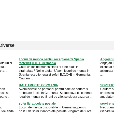
 Diverse
Locuri de munca pentru receptioner/a Spania
Angajari 
teluri si
/soferi/B,C.C+E Germania
Angajari i
iului.
Cauti un loc de munca stabil si bine platit in
etichetat
na. ...
strainatate? Noi te ajutam! Avem locuri de munca in
asigurata
Spania receptioner/a si soferi B,C,C+E in Germania.
...
Cautam ...
HALE FRUCTE GERMANIA
SORTAT
prin
Avem nevoie de personal pentru hale de sortare si
Cautam sor
usit sa
ambalare fructe in Germania. Se lucreaza cu contract
cherestea
oane ...
legal de munca pe 8 luni de zile, se sigura cazarea ...
angajator
sofer livrat colete postale
servire 
a,
Locuri de munca disponibile in Germania, pentru
Recrutam p
a Zeelanda
postul de sofer livrat colete postale.Program de 9 ore
(servire l