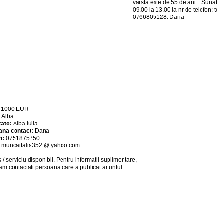
varsta este de 55 de ani. . Suna
09.00 la 13.00 la nr de telefo
0766805128. Dana
:
1000
EUR
:
Alba
tate:
Alba Iulia
ana contact:
Dana
n:
0751875750
:
muncaitalia352 @ yahoo.com
 / serviciu
disponibil
. Pentru informatii suplimentare,
am contactati persoana care a publicat anuntul.