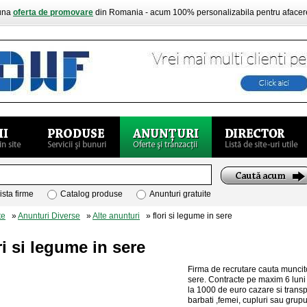
buna
oferta de promovare
din Romania - acum 100% personalizabila pentru aface
ista firme
Catalog produse
Anunturi gratuite
te
»
Anunturi Diverse
»
Alte anunturi
» flori si legume in sere
ri si legume in sere
Firma de recrutare cauta muncitori
sere. Contracte pe maxim 6 luni v
la 1000 de euro cazare si transp
barbati ,femei, cupluri sau grupur