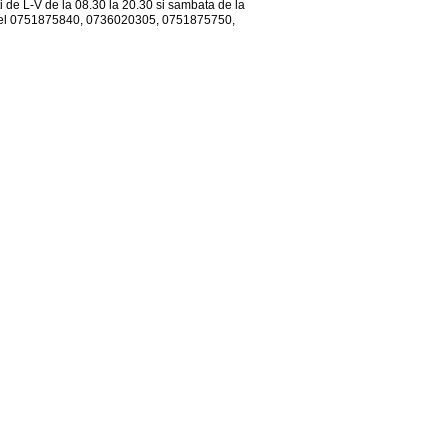
ti de L-V de la 08.30 la 20.30 si sambata de la
n: tel 0751875840, 0736020305, 0751875750,