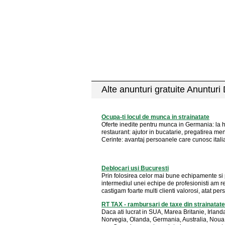
Alte anunturi gratuite Anunturi
Ocupa-ti locul de munca in strainatate
Oferte inedite pentru munca in Germania: la ho
restaurant: ajutor in bucatarie, pregatirea men
Cerinte: avantaj persoanele care cunosc italia
Deblocari usi Bucuresti
Prin folosirea celor mai bune echipamente si 
intermediul unei echipe de profesionisti am re
castigam foarte multi clienti valorosi, atat pers
RT TAX - rambursari de taxe din strainatate
Daca ati lucrat in SUA, Marea Britanie, Irland
Norvegia, Olanda, Germania, Australia, Nou