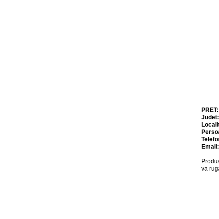
PRET
Judet
Locali
Perso
Telefo
Email
Produs
va rug