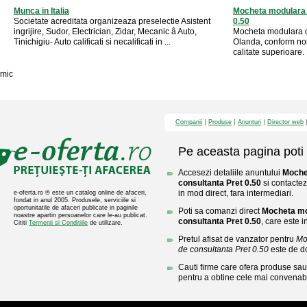
Munca in Italia
Mocheta modulara d
Societate acreditata organizeaza preselectie Asistent
0.50
ingrijire, Sudor, Electrician, Zidar, Mecanic â Auto,
Mocheta modulara da
Tinichigiu- Auto calificati si necalificati in ...
Olanda, conform no
calitate superioare. M
mic
Companii
Produse
Anunturi
Director web
Pe aceasta pagina poti 
Accesezi detaliile anuntului
Moche
consultanta Pret 0.50
si contactez
in mod direct, fara intermediari.
e-oferta.ro ® este un catalog online de afaceri,
fondat in anul 2005. Produsele, serviciile si
oportunitatile de afaceri publicate in paginile
Poti sa comanzi direct
Mocheta mo
noastre apartin persoanelor care le-au publicat.
consultanta Pret 0.50
, care este 
Cititi
Termenii si Conditiile
de utilizare.
Pretul afisat de vanzator pentru
Mo
de consultanta Pret 0.50
este de d
Cauti firme care ofera produse sau 
pentru a obtine cele mai convenabi