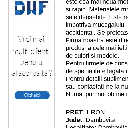
este cea mai noua met
si rapid. Materialele mo
sale deosebite. Este re
impotriva mucegaiului s
accidental. Se preteaza 
Firma noastra este dire
produs la cele mai ieft
de culori si modele.
Pentru firmele de cons
de specialitate legata
Pentru detalii suplimen
sau contactati-ne la n
Numai prin noi obtineti 
PRET:
1
RON
Judet:
Dambovita
Localitate:
Dambovita