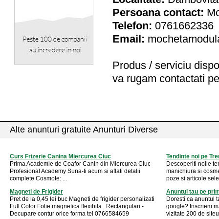
Persoana contact:
Mo
Telefon:
0761662336
Email:
mochetamodul
Produs / serviciu
dispo
va rugam contactati pe
Alte anunturi gratuite Anunturi Diverse
Curs Frizerie Canina Miercurea Ciuc
Tendinte noi pe Tre
Prima Academie de Coafor Canin din Miercurea Ciuc
Descoperiti noile te
Profesional Academy Suna-ti acum si aflati detalii
manichiura si cosme
complete Cosmote: ...
poze si articole sel
Magneti de Frigider
Anuntul tau pe pri
Pret de la 0,45 lei buc Magneti de frigider personalizati
Doresti ca anuntul 
Full Color Folie magnetica flexibila . Rectangulari -
google? Inscriem ma
Decupare contur orice forma tel 0766584659
vizitate 200 de siteu