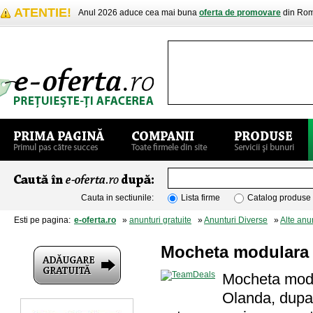
ATENTIE!
Anul 2026 aduce cea mai buna
oferta de promovare
din Rom
Cauta in sectiunile:
Lista firme
Catalog produse
Esti pe pagina:
e-oferta.ro
»
anunturi gratuite
»
Anunturi Diverse
»
Alte anu
Mocheta modulara d
Mocheta modu
Olanda, dupa