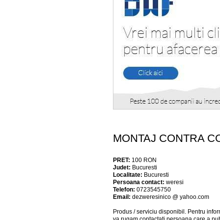
MONTAJ CONTRA C
PRET:
100
RON
Judet:
Bucuresti
Localitate:
Bucuresti
Persoana contact:
weresi
Telefon:
0723545750
Email:
dezweresinico @ yahoo.com
Produs / serviciu
disponibil
. Pentru info
va rugam contactati persoana care a pub