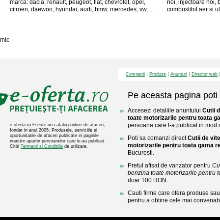
marca: dacia, renault, peugeot, fiat, chevrolet, opel,
noi, injectoare noi, b
citroen, daewoo, hyundai, audi, bmw, mercedes, vw, ...
combustibil aer si ul
mic
Companii
Produse
Anunturi
Director web
Pe aceasta pagina poti 
Accesezi detaliile anuntului
Cutii 
toate motorizarile pentru toata g
persoana care l-a publicat in mod di
e-oferta.ro ® este un catalog online de afaceri,
fondat in anul 2005. Produsele, serviciile si
oportunitatile de afaceri publicate in paginile
Poti sa comanzi direct
Cutii de vit
noastre apartin persoanelor care le-au publicat.
motorizarile pentru toata gama r
Cititi
Termenii si Conditiile
de utilizare.
Bucuresti.
Pretul afisat de vanzator pentru
Cut
benzina toate motorizarile pentru 
doar 100 RON.
Cauti firme care ofera produse sau 
pentru a obtine cele mai convenabi