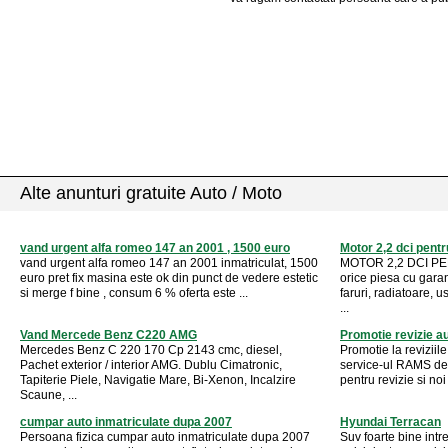
Alte anunturi gratuite Auto / Moto
vand urgent alfa romeo 147 an 2001 , 1500 euro
Motor 2,2 dci pent
vand urgent alfa romeo 147 an 2001 inmatriculat, 1500
MOTOR 2,2 DCI P
euro pret fix masina este ok din punct de vedere estetic
orice piesa cu garan
si merge f bine , consum 6 % oferta este ...
faruri, radiatoare, u
...
Vand Mercede Benz C220 AMG
Promotie revizie a
Mercedes Benz C 220 170 Cp 2143 cmc, diesel,
Promotie la reviziile
Pachet exterior / interior AMG. Dublu Cimatronic,
service-ul RAMS de 
Tapiterie Piele, Navigatie Mare, Bi-Xenon, Incalzire
pentru revizie si noi
Scaune, ...
cumpar auto inmatriculate dupa 2007
Hyundai Terracan
Persoana fizica cumpar auto inmatriculate dupa 2007
Suv foarte bine intr