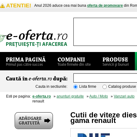
ATENTIE!
Anul 2026 aduce cea mai buna
oferta de promovare
din Rom
Cauta in sectiunile:
Lista firme
Catalog produse
Esti pe pagina:
e-oferta.ro
»
anunturi gratuite
»
Auto / Moto
»
Vanzari auto
»
renault
Cutii de viteze die
gama renault