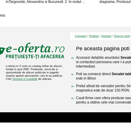
inTargoviste, Alexandria si Bucuresti. 2. In restul ...
diagrama. Produsul p
mic
Companii
Produse
Anunturi
Director web
Pe aceasta pagina poti 
Accesezi detaliile anuntului
Sevale
si contactezi persoana care l-a publ
intermediari.
e-oferta.ro ® este un catalog online de afaceri,
fondat in anul 2005. Produsele, serviciile si
oportunitatile de afaceri publicate in paginile
Poti sa comanzi direct
Sevalet tab
noastre apartin persoanelor care le-au publicat.
este in Bihor.
Cititi
Termenii si Conditiile
de utilizare.
Pretul afisat de vanzator pentru
Sev
magnetica
este de doar 150 RON.
Cauti firme care ofera produse sau 
pentru a obtine cele mai convenabi