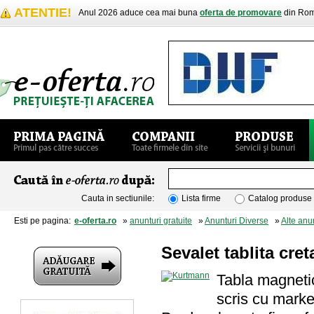
ATENTIE!
Anul 2026 aduce cea mai buna
oferta de promovare
din Rom
Cauta in sectiunile:
Lista firme
Catalog produse
Esti pe pagina:
e-oferta.ro
»
anunturi gratuite
»
Anunturi Diverse
»
Alte anu
Sevalet tablita cre
Tabla magnetic
scris cu marke