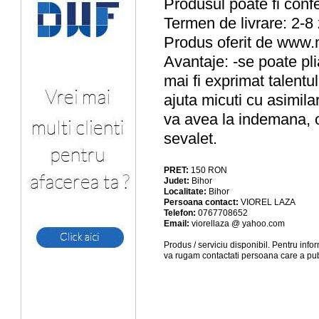
Produsul poate fi confe
Termen de livrare: 2-8 
Produs oferit de www.
Avantaje: -se poate pl
mai fi exprimat talentul 
ajuta micuti cu asimilar
va avea la indemana, ob
sevalet.
PRET:
150
RON
Judet:
Bihor
Localitate:
Bihor
Persoana contact:
VIOREL LAZA
Telefon:
0767708652
Email:
viorellaza @ yahoo.com
Produs / serviciu
disponibil
. Pentru info
va rugam contactati persoana care a pub