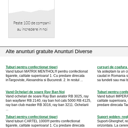
Alte anunturi gratuite Anunturi Diverse
Tuburi pentru confectionat tigari
cursuri de coafura
Vand tuburi MATRIX MENTHOL!!! pentru confectionat
Va asteptam la un c
tigarete, calitate superioara! 1. Cu predare direcata
cautat in Romania si
inTargoviste, Alexandria si Bucuresti. 2. In restul ...
sa tundeti sau mai bin
Vand Ochelari de soare Ray Ban Noi
Tuburi pentru confe
Vand ochelari de soare Ray Ban aviator RB 3025, ray
Vand tuburi IMPERAT
ban wayfarer RB 2140, ray ban hot cats 5000 RB 4125,
calitate superioara,
ray ban club master RB 3016, ray ban 3211. Ochelarii
predare direcata Tar
...
Tuburi pentru confectionat tigari
Suport goblen- regl
Vand tuburi CARTEL 1000!!! pentru confectionat
Suport-Gherghef, reg
tigarete, calitate superioara! 1. Cu predare direcata
orizontala. La cerer