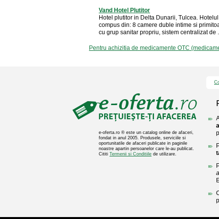
Vand Hotel Plutitor
Hotel plutitor in Delta Dunarii, Tulcea. Hotelul
compus din: 8 camere duble intime si primitoa
cu grup sanitar propriu, sistem centralizat de .
Pentru achizitia de medicamente OTC (medicament
Co
A
a
p
e-oferta.ro ® este un catalog online de afaceri,
fondat in anul 2005. Produsele, serviciile si
oportunitatile de afaceri publicate in paginile
P
noastre apartin persoanelor care le-au publicat.
t
Cititi
Termenii si Conditiile
de utilizare.
P
a
C
p