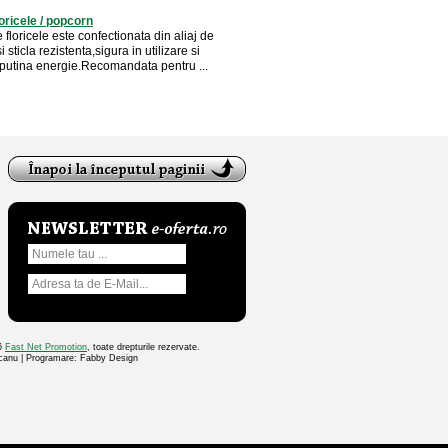
oricele / popcorn
floricele este confectionata din aliaj de
 sticla rezistenta,sigura in utilizare si
utina energie.Recomandata pentru ...
26
Fast Net Promotion
, toate drepturile rezervate.
ocanu | Programare: Fabby Design