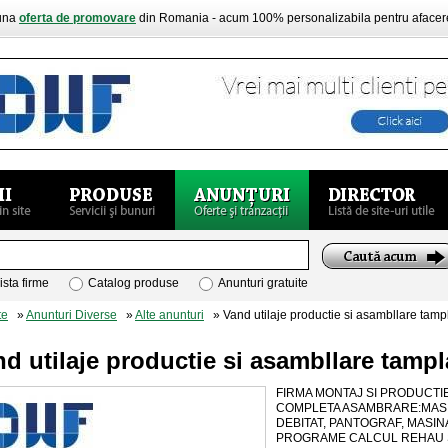
buna
oferta de promovare
din Romania - acum 100% personalizabila pentru aface
ista firme
Catalog produse
Anunturi gratuite
te
»
Anunturi Diverse
»
Alte anunturi
» Vand utilaje productie si asambllare tampl
d utilaje productie si asambllare tampl
FIRMA MONTAJ SI PRODUCTIE
COMPLETA ASAMBRARE:MASIN
DEBITAT, PANTOGRAF, MASIN
PROGRAME CALCUL REHAU S