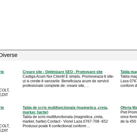
 Diverse
rie
Creare site - Optimizare SEO - Promovare site
Tabla mag
Castiga Acum Noi Clienti! E simplu. Promoveaza-ti site-
Tabla magn
ul si creste-ti vanzarile. Beneficiaza acum de servicii
Laza 0767
profesionale complete de: creare site, ...
conform di
COLT,
EZAT
rie
Tabla de scris multifunctionala (magnetica ,creta,
Oferta Ma
marker, hartie)
Pret Prom
Tabla de scris multifunctionala (magnetica ,creta,
orice form
marker, hartie) Contact - Viorel Laza 0767-708 -652
de la 450
COLT,
Produsul poate fi confectionat conform ...
EZAT