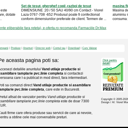
Set de tesut, gherghef copii ,razboi de tesut
masina fl
 este
DIMENSIUNE :20 / 50 SAU 40/90 cm Contact - Viorel
Masina de 
re, dotate
Laza 0767-708 -652 Produsul poate fi confectionat
aluminiu si
..
conform dimensiunilor preferate de client. Termen de ...
consuma p
e eliberabile fara reteta), e-oferta.ro recomanda Farmaciile Dr.Max
mpanii
Produse
Anunturi
Director web
Contul tau
Download
Curs Valutar
Pe aceasta pagina poti sa:
ccesezi detaliile anuntului
Vand utilaje productie si
sambllare tamplarie pvc.linie completa
si contactezi
ersoana care l-a publicat in mod direct, fara intermediari.
oti sa comanzi direct
Vand utilaje productie si asambllare
amplarie pvc.linie completa
, care este in Bucuresti.
retul afisat de vanzator pentru
Vand utilaje productie si
Copyright © 2005-20
sambllare tamplarie pvc.linie completa
este de doar 7300
Design / AI: Viorel M
EUR.
auti firme care ofera produse sau servicii de care ai nevoie,
entru a obtine cele mai convenabile preturi.