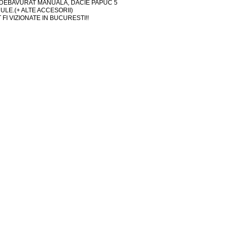
 DEBAVURAT MANUALA, DACIE PAPUC 5
ULE.(+ ALTE ACCESORII)
FI VIZIONATE IN BUCURESTI!!