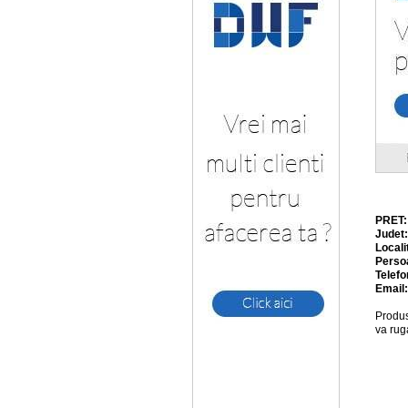
PRET
Judet
Locali
Perso
Telefo
Email
Produs
va rug