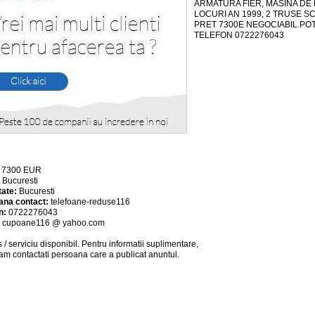
ARMATURA FIER, MASINA DE
LOCURI AN 1999, 2 TRUSE SC
PRET 7300E NEGOCIABIL.POT 
TELEFON 0722276043
:
7300
EUR
:
Bucuresti
tate:
Bucuresti
ana contact:
telefoane-reduse116
n:
0722276043
:
cupoane116 @ yahoo.com
 / serviciu
disponibil
. Pentru informatii suplimentare,
am contactati persoana care a publicat anuntul.