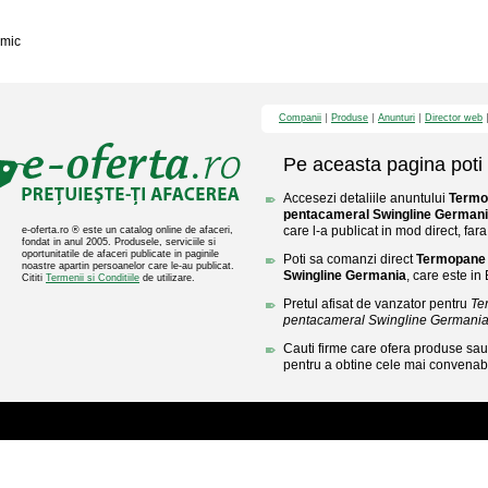
mic
Companii
Produse
Anunturi
Director web
Pe aceasta pagina poti 
Accesezi detaliile anuntului
Termo
pentacameral Swingline German
care l-a publicat in mod direct, fara
e-oferta.ro ® este un catalog online de afaceri,
fondat in anul 2005. Produsele, serviciile si
oportunitatile de afaceri publicate in paginile
Poti sa comanzi direct
Termopane
noastre apartin persoanelor care le-au publicat.
Swingline Germania
, care este in
Cititi
Termenii si Conditiile
de utilizare.
Pretul afisat de vanzator pentru
Te
pentacameral Swingline Germani
Cauti firme care ofera produse sau 
pentru a obtine cele mai convenabi