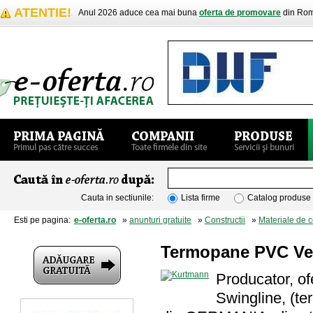
ATENTIE!
Anul 2026 aduce cea mai buna
oferta de promovare
din Rom
Cauta in sectiunile:
Lista firme
Catalog produse
Esti pe pagina:
e-oferta.ro
»
anunturi gratuite
»
Constructii
»
Materiale de c
Termopane PVC Ve
Producator, o
Swingline, (te