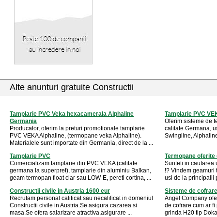
Alte anunturi gratuite Constructii
Tamplarie PVC Veka hexacamerala Alphaline
Tamplarie PVC VEK
Germania
Oferim sisteme de f
Producator, oferim la preturi promotionale tamplarie
calitate Germana, usi
PVC VEKA Alphaline, (termopane veka Alphaline).
Swingline, Alphaline; 
Materialele sunt importate din Germania, direct de la ...
Tamplarie PVC
Termopane oferite 
Comercializam tamplarie din PVC VEKA (calitate
Sunteti in cautarea
germana la superpret), tamplarie din aluminiu Balkan,
!? Vindem geamuri t
geam termopan float clar sau LOW-E, pereti cortina, ...
usi de la principalii 
Constructii civile in Austria 1600 eur
Sisteme de cofrare
Recrutam personal calificat sau necalificat in domeniul
Angel Company ofer
Constructii civile in Austria.Se asigura cazarea si
de cofrare cum ar fi
masa.Se ofera salarizare atractiva,asigurare ...
grinda H20 tip Doka,