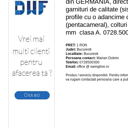
din GERMANIA, direct d
garnituri de calitate (s
profile cu o adancime 
(pentacameral), colturi
mm  clasa A. 0728.50
PRET:
1
RON
Judet:
Bucuresti
Localitate:
Bucuresti
Persoana contact:
Marian Dobrin
Telefon:
0728500300
Email:
office @ swingline.ro
Produs / serviciu
disponibil
. Pentru info
va rugam contactati persoana care a pub