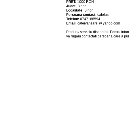
PRET:
1000
RON
Judet:
Bihor
Localitate:
Bihor
Persoana contact:
catelusi
Telefon:
0747188594
Email:
cateivanzare @ yahoo.com
Produs / serviciu
disponibil
. Pentru info
va rugam contactati persoana care a pub