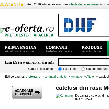
ATENTIE!
Anul 2026 aduce cea mai buna
oferta de promovare
din Rom
Cauta in sectiunile:
Lista firme
Catalog produse
Esti pe pagina:
e-oferta.ro
»
anunturi gratuite
»
Animale
»
Altele
» catelusi
catelusi din rasa 
De vanzare catelusi din ra
0747188594