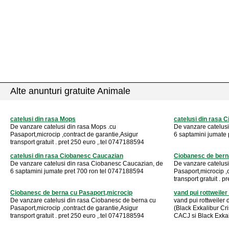
Alte anunturi gratuite Animale
catelusi din rasa Mops
catelusi din rasa 
De vanzare catelusi din rasa Mops .cu
De vanzare catelus
Pasaport,microcip ,contract de garantie,Asigur
6 saptamini jumate 
transport gratuit . pret 250 euro ,.tel 0747188594
catelusi din rasa Ciobanesc Caucazian
Ciobanesc de bern
De vanzare catelusi din rasa Ciobanesc Caucazian, de
De vanzare catelus
6 saptamini jumate pret 700 ron tel 0747188594
Pasaport,microcip ,
transport gratuit . 
Ciobanesc de berna cu Pasaport,microcip
vand pui rottweiler
De vanzare catelusi din rasa Ciobanesc de berna cu
vand pui rottweiler 
Pasaport,microcip ,contract de garantie,Asigur
(Black Exkalibur Cr
transport gratuit . pret 250 euro ,.tel 0747188594
CACJ si Black Exkali