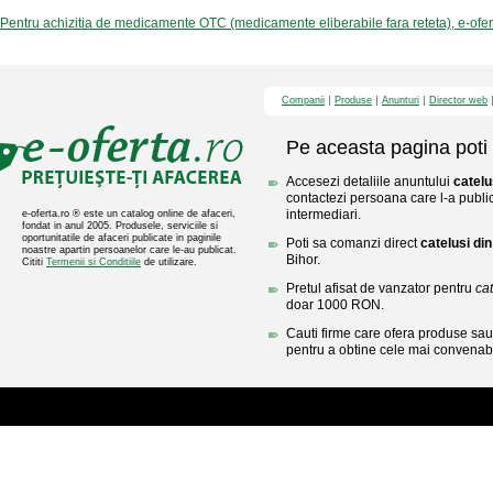
Pentru achizitia de medicamente OTC (medicamente eliberabile fara reteta), e-ofe
Companii
Produse
Anunturi
Director web
Pe aceasta pagina poti 
Accesezi detaliile anuntului
catelu
contactezi persoana care l-a public
intermediari.
e-oferta.ro ® este un catalog online de afaceri,
fondat in anul 2005. Produsele, serviciile si
oportunitatile de afaceri publicate in paginile
Poti sa comanzi direct
catelusi di
noastre apartin persoanelor care le-au publicat.
Bihor.
Cititi
Termenii si Conditiile
de utilizare.
Pretul afisat de vanzator pentru
ca
doar 1000 RON.
Cauti firme care ofera produse sau 
pentru a obtine cele mai convenabi