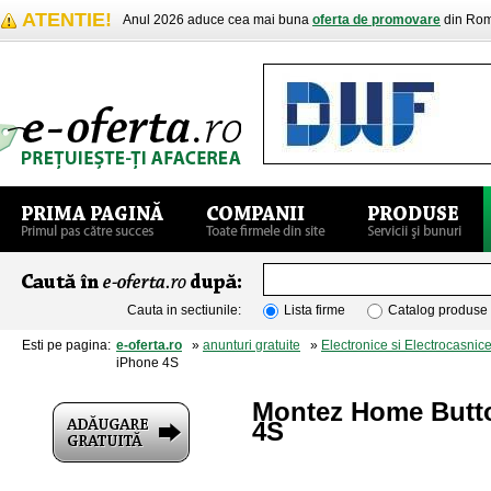
ATENTIE!
Anul 2026 aduce cea mai buna
oferta de promovare
din Rom
Cauta in sectiunile:
Lista firme
Catalog produse
Esti pe pagina:
e-oferta.ro
»
anunturi gratuite
»
Electronice si Electrocasnic
iPhone 4S
Montez Home Butto
4S