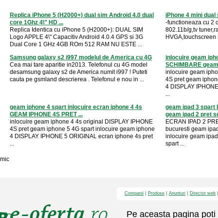
Replica iPhone 5 (H2000+) dual sim Android 4.0 dual
iPhone 4 mini dual 
core 1Ghz 4\" HD ...
-functioneaza cu 2 c
Replica Identica cu iPhone 5 (H2000+): DUAL SIM
802.11b/g,tv tuner,
Logo APPLE 4\" Capacitiv Android 4.0.4 GPS si 3G
HVGA,touchscreen rez
Dual Core 1 GHz 4GB ROm 512 RAM NU ESTE ...
Samsung galaxy s2 i997 modelul de America cu 4G
inlocuire geam ipho
Cea mai tare aparitie in2013. Telefonul cu 4G model
SCHIMBARE geam .
desamsung galaxy s2 de America numit i997 ! Puteti
inlocuire geam iph
cauta pe gsmland descrierea . Telefonul e nou in ...
4S pret geam iphon
4 DISPLAY IPHONE 
...
geam iphone 4 spart inlocuire ecran iphone 4 4s
geam ipad 3 spar
GEAM IPHONE 4S PRET ...
geam ipad 2 pret se
inlocuire geam iphone 4 4s original DISPLAY IPHONE
ECRAN IPAD 2 PRET 
4S pret geam iphone 5 4G spart inlocuire geam iphone
bucuresti geam ipad
4 DISPLAY IPHONE 5 ORIGINAL ecran iphone 4s pret
inlocuire geam ipa
...
spart ...
mic
Companii
Produse
Anunturi
Director web
Pe aceasta pagina poti 