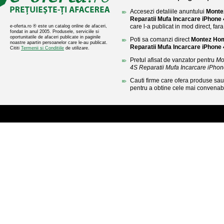
Accesezi detaliile anuntului
Monte
Reparatii Mufa Incarcare iPhone
care l-a publicat in mod direct, fara
e-oferta.ro ® este un catalog online de afaceri,
fondat in anul 2005. Produsele, serviciile si
oportunitatile de afaceri publicate in paginile
Poti sa comanzi direct
Montez Hom
noastre apartin persoanelor care le-au publicat.
Reparatii Mufa Incarcare iPhone
Cititi
Termenii si Conditiile
de utilizare.
Pretul afisat de vanzator pentru
Mo
4S Reparatii Mufa Incarcare iPho
Cauti firme care ofera produse sau 
pentru a obtine cele mai convenabi