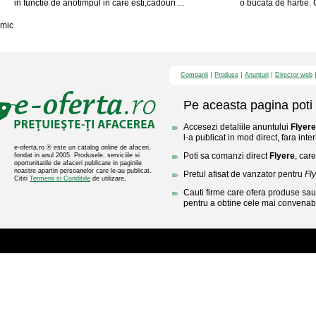
in functie de anotimpul in care esti,cadouri ...
o bucata de hartie. C
mic
Companii
Produse
Anunturi
Director web
Pe aceasta pagina poti 
Accesezi detaliile anuntului
Flyere
l-a publicat in mod direct, fara inte
e-oferta.ro ® este un catalog online de afaceri,
Poti sa comanzi direct
Flyere
, car
fondat in anul 2005. Produsele, serviciile si
oportunitatile de afaceri publicate in paginile
noastre apartin persoanelor care le-au publicat.
Pretul afisat de vanzator pentru
Fl
Cititi
Termenii si Conditiile
de utilizare.
Cauti firme care ofera produse sau 
pentru a obtine cele mai convenabi