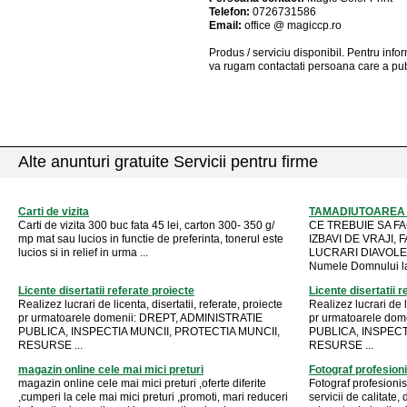
Telefon:
0726731586
Email:
office @ magiccp.ro
Produs / serviciu
disponibil
. Pentru info
va rugam contactati persoana care a pub
Alte anunturi gratuite Servicii pentru firme
Carti de vizita
TAMADIUTOAREA 
Carti de vizita 300 buc fata 45 lei, carton 300- 350 g/
CE TREBUIE SA FA
mp mat sau lucios in functie de preferinta, tonerul este
IZBAVI DE VRAJI, 
lucios si in relief in urma ...
LUCRARI DIAVOLESTI
Numele Domnului la 
Licente disertatii referate proiecte
Licente disertatii r
Realizez lucrari de licenta, disertatii, referate, proiecte
Realizez lucrari de l
pr urmatoarele domenii: DREPT, ADMINISTRATIE
pr urmatoarele do
PUBLICA, INSPECTIA MUNCII, PROTECTIA MUNCII,
PUBLICA, INSPECT
RESURSE ...
RESURSE ...
magazin online cele mai mici preturi
Fotograf profesioni
magazin online cele mai mici preturi ,oferte diferite
Fotograf profesionist
,cumperi la cele mai mici preturi ,promoti, mari reduceri
servicii de calitate,