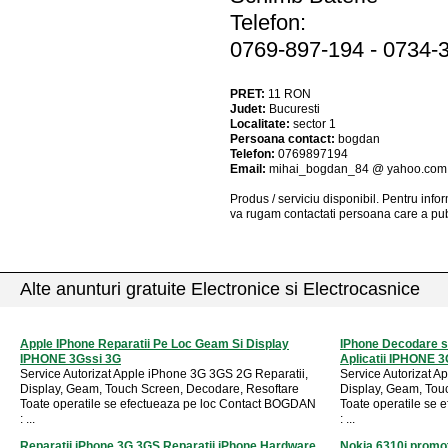
Telefon:
0769-897-194 - 0734-
PRET:
11
RON
Judet:
Bucuresti
Localitate:
sector 1
Persoana contact:
bogdan
Telefon:
0769897194
Email:
mihai_bogdan_84 @ yahoo.com
Produs / serviciu
disponibil
. Pentru info
va rugam contactati persoana care a pub
Alte anunturi gratuite Electronice si Electrocasnice
Apple IPhone Reparatii Pe Loc Geam Si Display
IPhone Decodare s
IPHONE 3Gssi 3G
Aplicatii IPHONE 3
Service Autorizat Apple iPhone 3G 3GS 2G Reparatii,
Service Autorizat A
Display, Geam, Touch Screen, Decodare, Resoftare
Display, Geam, Tou
Toate operatile se efectueaza pe loc Contact BOGDAN
Toate operatile se
: ...
: ...
Reparatii iPhone 3G 3GS Reparatii iPhone Hardware
Nokia 6310i promoti