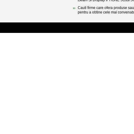
Geam Si Display IPHONE 3Gssi 3
Cauti firme care ofera produse sau 
pentru a obtine cele mai convenabi