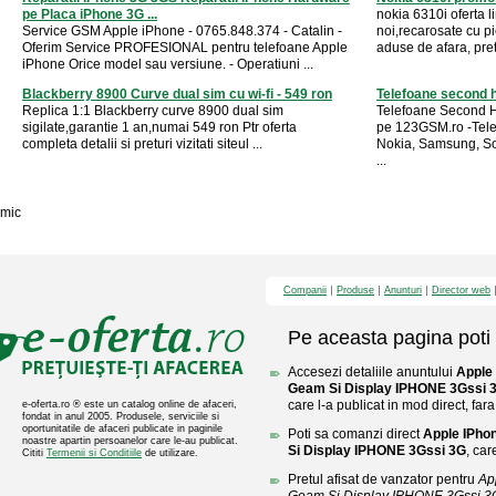
pe Placa iPhone 3G ...
nokia 6310i oferta l
Service GSM Apple iPhone - 0765.848.374 - Catalin -
noi,recarosate cu p
Oferim Service PROFESIONAL pentru telefoane Apple
aduse de afara, pretu
iPhone Orice model sau versiune. - Operatiuni ...
Blackberry 8900 Curve dual sim cu wi-fi - 549 ron
Telefoane second 
Replica 1:1 Blackberry curve 8900 dual sim
Telefoane Second Ha
sigilate,garantie 1 an,numai 549 ron Ptr oferta
pe 123GSM.ro -Tele
completa detalii si preturi vizitati siteul ...
Nokia, Samsung, Son
...
mic
Companii
Produse
Anunturi
Director web
Pe aceasta pagina poti 
Accesezi detaliile anuntului
Apple 
Geam Si Display IPHONE 3Gssi 
care l-a publicat in mod direct, fara
e-oferta.ro ® este un catalog online de afaceri,
fondat in anul 2005. Produsele, serviciile si
oportunitatile de afaceri publicate in paginile
Poti sa comanzi direct
Apple IPho
noastre apartin persoanelor care le-au publicat.
Si Display IPHONE 3Gssi 3G
, car
Cititi
Termenii si Conditiile
de utilizare.
Pretul afisat de vanzator pentru
Ap