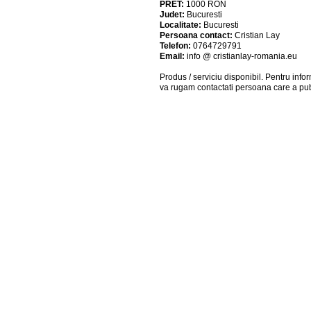
PRET:
1000
RON
Judet:
Bucuresti
Localitate:
Bucuresti
Persoana contact:
Cristian Lay
Telefon:
0764729791
Email:
info @ cristianlay-romania.eu
Produs / serviciu
disponibil
. Pentru info
va rugam contactati persoana care a pub