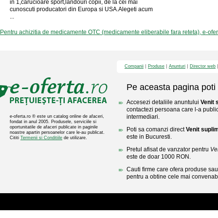
in 1,carucioare sport,landouri copii, de la cei mai
cunoscuti producatori din Europa si USA.Alegeti acum
...
Pentru achizitia de medicamente OTC (medicamente eliberabile fara reteta), e-ofe
Companii
Produse
Anunturi
Director web
Pe aceasta pagina poti 
Accesezi detaliile anuntului
Venit 
contactezi persoana care l-a public
intermediari.
e-oferta.ro ® este un catalog online de afaceri,
fondat in anul 2005. Produsele, serviciile si
oportunitatile de afaceri publicate in paginile
Poti sa comanzi direct
Venit supli
noastre apartin persoanelor care le-au publicat.
este in Bucuresti.
Cititi
Termenii si Conditiile
de utilizare.
Pretul afisat de vanzator pentru
Ve
este de doar 1000 RON.
Cauti firme care ofera produse sau 
pentru a obtine cele mai convenabi