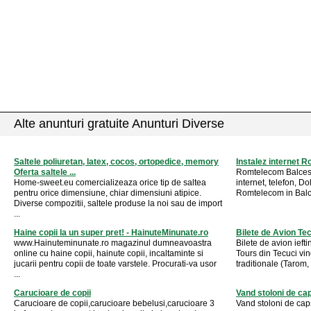
Alte anunturi gratuite Anunturi Diverse
Saltele poliuretan, latex, cocos, ortopedice, memory
Instalez internet 
Oferta saltele ...
Romtelecom Balcesti
Home-sweet.eu comercializeaza orice tip de saltea
internet, telefon, D
pentru orice dimensiune, chiar dimensiuni atipice.
Romtelecom in Balces
Diverse compozitii, saltele produse la noi sau de import
...
Haine copii la un super pret! - HainuteMinunate.ro
Bilete de Avion Tec
www.Hainuteminunate.ro magazinul dumneavoastra
Bilete de avion ieft
online cu haine copii, hainute copii, incaltaminte si
Tours din Tecuci vind
jucarii pentru copii de toate varstele. Procurati-va usor
traditionale (Tarom,
...
Carucioare de copii
Vand stoloni de ca
Carucioare de copii,carucioare bebelusi,carucioare 3
Vand stoloni de cap