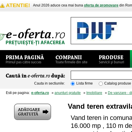
ATENTIE!
Anul 2026 aduce cea mai buna
oferta de promovare
din Rom
Cauta in sectiunile:
Lista firme
Catalog produse
Esti pe pagina:
e-oferta.ro
»
anunturi gratuite
»
Imobiliare
»
De vanzare - d
Vand teren extravil
Vand teren in comuna 
16.000 mp , 110 m desc