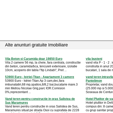
Alte anunturi gratuite Imobiliare
Vila Beton si Caramida doar 19850 Euro
vila busteni
Vila 2 camere 56 mp, la cheie, fara centrala, constructie
vand vila P - 1 - 2 . 
din beton, caramida/bca, tencuieli exterioare, izolatie
construita in anul 
10cm, acoperis din tabla \"tip Lindab\", Pret ...
bucatari, 1 sala de 
53900 Euro - Istriei-Titan - Apartament 3 camere
vand teren intravil
53900 Euro - Istriei-Titan.Ap 3 cam,dec,fara
Pantelimon
imbunatatiri,68 mp,spatios,8/8,2 bai,bucatarie mare.3
Proprietar, vand dou
min Metrou Nicolae Grig,parc IOR.Comision
(25.000 mp si 5.000 
0%,reprezentant ...
Soseaua de Centura 
Vand teren pentru constructie in oras Salistea de
Hotel Plutitor de v
Sus Maramures
Hotel plutitor in Del
Vand teren pentru constructie in oras Salistea de Sus,
compus din: 8 camer
Maramures situat pe strada Osoi cu suprafata de 2228
cu grup sanitar propr