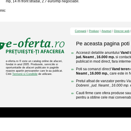
mp, 14 m front stradal, 2.7 euro/mp negociabil.
mic
Companii
Produse
Anunturi
Director web
Pe aceasta pagina poti 
Accesezi detaliile anuntului
Vand t
jud. Neamt , 16.000 mp.
si contact
publicat in mod direct, fara interme
e-oferta.ro ® este un catalog online de afaceri,
fondat in anul 2005. Produsele, serviciile si
oportunitatile de afaceri publicate in paginile
Poti sa comanzi direct
Vand teren e
noastre apartin persoanelor care le-au publicat.
Neamt , 16.000 mp.
, care este in
Cititi
Termenii si Conditiile
de utilizare.
Pretul afisat de vanzator pentru
Va
Dobreni , jud. Neamt , 16.000 mp.
e
Cauti firme care ofera produse sau 
pentru a obtine cele mai convenabi