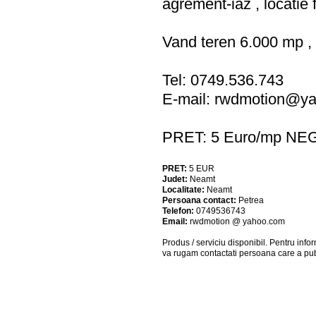
agrement-iaz , locatie
Vand teren 6.000 mp ,
Tel: 0749.536.743
E-mail:
rwdmotion@ya
PRET: 5 Euro/mp NE
PRET:
5
EUR
Judet:
Neamt
Localitate:
Neamt
Persoana contact:
Petrea
Telefon:
0749536743
Email:
rwdmotion @ yahoo.com
Produs / serviciu
disponibil
. Pentru info
va rugam contactati persoana care a pub