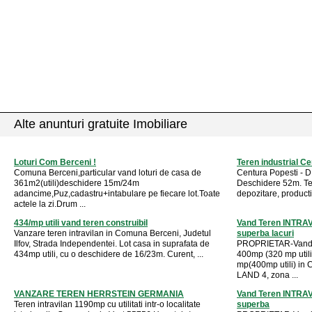
Alte anunturi gratuite Imobiliare
Loturi Com Berceni !
Teren industrial C
Comuna Berceni,particular vand loturi de casa de
Centura Popesti - 
361m2(utili)deschidere 15m/24m
Deschidere 52m. Tere
adancime,Puz,cadastru+intabulare pe fiecare lot.Toate
depozitare, productie
actele la zi.Drum ...
434/mp utili vand teren construibil
Vand Teren INTRAVIL
Vanzare teren intravilan in Comuna Berceni, Judetul
superba lacuri
Ilfov, Strada Independentei. Lot casa in suprafata de
PROPRIETAR-Vand t
434mp utili, cu o deschidere de 16/23m. Curent, ...
400mp (320 mp utili
mp(400mp utili) i
LAND 4, zona ...
VANZARE TEREN HERRSTEIN GERMANIA
Vand Teren INTRAVIL
Teren intravilan 1190mp cu utilitati intr-o localitate
superba