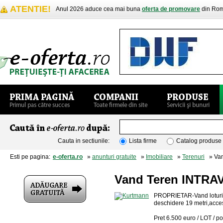
ATENTIE!
Anul 2026 aduce cea mai buna
oferta de promovare
din Rom
Cauta in sectiunile:
Lista firme
Catalog produse
Esti pe pagina:
e-oferta.ro
»
anunturi gratuite
»
Imobiliare
»
Terenuri
» Vand
Vand Teren INTRAVI
PROPRIETAR-Vand loturi i
deschidere 19 metri,acces 
Pret 6.500 euro / LOT / p