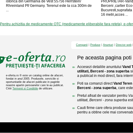
istorica din Germania de Vest 55756 Herrstein/
PROPRIETAR-Vand lo
Rhreinland Pf/ Germany. Terenul este la cca 300m de
Berceni ,cartier Ec
...
Bucuresti,suprafata
16 metri,acces ...
Pentru achizitia de medicamente OTC (medicamente eliberabile fara reteta), e-ofe
Companii
Produse
Anunturi
Director web
Pe aceasta pagina poti 
Accesezi detaliile anuntului
Vand 
utilitati, Berceni - zona superba
si
a publicat in mod direct, fara inter
e-oferta.ro ® este un catalog online de afaceri,
fondat in anul 2005. Produsele, serviciile si
oportunitatile de afaceri publicate in paginile
Poti sa comanzi direct
Vand Teren 
noastre apartin persoanelor care le-au publicat.
Berceni - zona superba
, care este 
Cititi
Termenii si Conditiile
de utilizare.
Pretul afisat de vanzator pentru
Va
utilitati, Berceni - zona superba
est
Cauti firme care ofera produse sau 
pentru a obtine cele mai convenabi