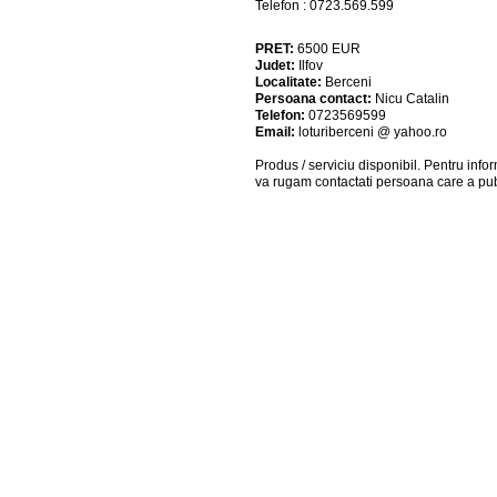
Telefon : 0723.569.599
PRET:
6500
EUR
Judet:
Ilfov
Localitate:
Berceni
Persoana contact:
Nicu Catalin
Telefon:
0723569599
Email:
loturiberceni @ yahoo.ro
Produs / serviciu
disponibil
. Pentru info
va rugam contactati persoana care a pub