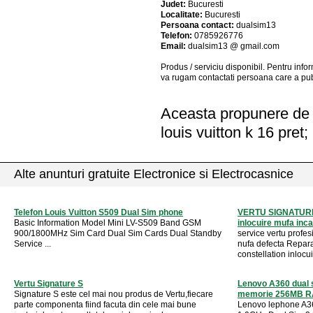
Judet:
Bucuresti
Localitate:
Bucuresti
Persoana contact:
dualsim13
Telefon:
0785926776
Email:
dualsim13 @ gmail.com
Produs / serviciu
disponibil
. Pentru info
va rugam contactati persoana care a pub
Aceasta propunere de a
louis vuitton k 16 pret;
Alte anunturi gratuite Electronice si Electrocasnice
Telefon Louis Vuitton S509 Dual Sim phone
VERTU SIGNATURE 
Basic Information Model Mini LV-S509 Band GSM
inlocuire mufa incar
900/1800MHz Sim Card Dual Sim Cards Dual Standby
service vertu profes
Service ...
nufa defecta Reparati
constellation inlocui
Vertu Signature S
Lenovo A360 dual s
Signature S este cel mai nou produs de Vertu,fiecare
memorie 256MB RA
parte componenta fiind facuta din cele mai bune
Lenovo lephone A