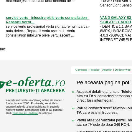
materiale,este rezultatul unui deceniu de ...
1.0GHz Dual Sim 3.
Sensor Light Sensor
service vertu - inlocuire piele vertu constellation -
VAND GALAXY S3 
Reparatii vertu ...
SIGILATE+CADOU
service vertu profesional vertu signature nu incarca -
-IDENTICE 1.1 S
nufa defecta Reparatii vertu ascent ti - vertu
8MPX,LIMBA ROMA
constellation inlocuire piele vertu ascent ...
4.0.3 -3G(WCDMA)
INTERNET WIRELESS
mic
Companii
Produse
Anunturi
Director web
Pe aceasta pagina poti 
Accesezi detaliile anuntului
Telefo
sim cu TV
si contactezi persoana c
direct, fara intermediari.
e-oferta.ro ® este un catalog online de afaceri,
fondat in anul 2005. Produsele, serviciile si
oportunitatile de afaceri publicate in paginile
Poti sa comanzi direct
Telefon Lou
noastre apartin persoanelor care le-au publicat.
TV
, care este in Bucuresti.
Cititi
Termenii si Conditiile
de utilizare.
Pretul afisat de vanzator pentru
Te
sim cu TV
este de doar 349 RON.