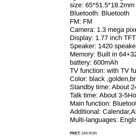
size: 65*51.5*18.2mm
Bluetooth: Bluetooth
FM: FM
Camera: 1.3 mega pix
Display: 1.77 inch TF
Speaker: 1420 speake
Memory: Built in 64+
battery: 600mAh
TV function: with TV f
Color: black ,golden,b
Standby time: About 
Talk time: About 3-5H
Main function: Blue
Additional: Calendar,
Multi-languages: Engli
PRET:
349
RON