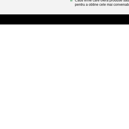
Cauti firme care ofera produse sau 
pentru a obtine cele mai convenabi