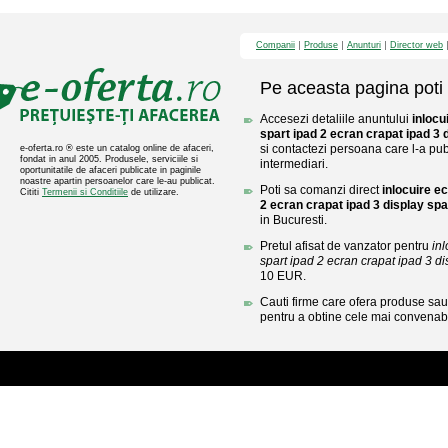
Companii
Produse
Anunturi
Director web
Pe aceasta pagina poti 
Accesezi detaliile anuntului
inlocu
spart ipad 2 ecran crapat ipad 3 
si contactezi persoana care l-a publ
e-oferta.ro ® este un catalog online de afaceri,
fondat in anul 2005. Produsele, serviciile si
intermediari.
oportunitatile de afaceri publicate in paginile
noastre apartin persoanelor care le-au publicat.
Poti sa comanzi direct
inlocuire e
Cititi
Termenii si Conditiile
de utilizare.
2 ecran crapat ipad 3 display spa
in Bucuresti.
Pretul afisat de vanzator pentru
in
spart ipad 2 ecran crapat ipad 3 dis
10 EUR.
Cauti firme care ofera produse sau 
pentru a obtine cele mai convenabi