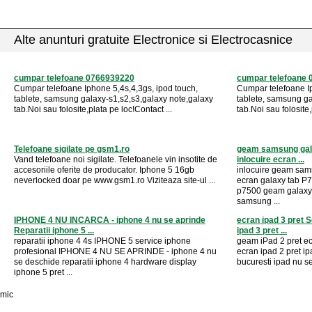
Alte anunturi gratuite Electronice si Electrocasnice
cumpar telefoane 0766939220
cumpar telefoane
Cumpar telefoane Iphone 5,4s,4,3gs, ipod touch,
Cumpar telefoane Ip
tablete, samsung galaxy-s1,s2,s3,galaxy note,galaxy
tablete, samsung ga
tab.Noi sau folosite,plata pe loc!Contact ...
tab.Noi sau folosite,
Telefoane sigilate pe gsm1.ro
geam samsung gala
Vand telefoane noi sigilate. Telefoanele vin insotite de
inlocuire ecran ...
accesoriile oferite de producator. Iphone 5 16gb
inlocuire geam sam
neverlocked doar pe www.gsm1.ro Viziteaza site-ul ...
ecran galaxy tab P
p7500 geam galaxy 
samsung ...
IPHONE 4 NU INCARCA - iphone 4 nu se aprinde
ecran ipad 3 pret S
Reparatii iphone 5 ...
ipad 3 pret ...
reparatii iphone 4 4s IPHONE 5 service iphone
geam iPad 2 pret ec
profesional IPHONE 4 NU SE APRINDE - iphone 4 nu
ecran ipad 2 pret ip
se deschide reparatii iphone 4 hardware display
bucuresti ipad nu se
iphone 5 pret ...
mic