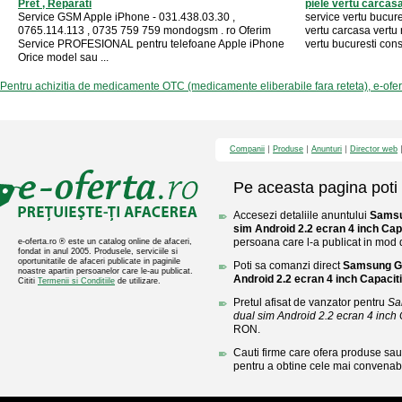
Pret , Reparati
piele vertu carcasa 
Service GSM Apple iPhone - 031.438.03.30 ,
service vertu bucure
0765.114.113 , 0735 759 759 mondogsm . ro Oferim
vertu carcasa vertu 
Service PROFESIONAL pentru telefoane Apple iPhone
vertu bucuresti const
Orice model sau ...
Pentru achizitia de medicamente OTC (medicamente eliberabile fara reteta), e-ofe
Companii
Produse
Anunturi
Director web
Pe aceasta pagina poti 
Accesezi detaliile anuntului
Samsu
sim Android 2.2 ecran 4 inch Cap
persoana care l-a publicat in mod di
e-oferta.ro ® este un catalog online de afaceri,
fondat in anul 2005. Produsele, serviciile si
oportunitatile de afaceri publicate in paginile
Poti sa comanzi direct
Samsung Go
noastre apartin persoanelor care le-au publicat.
Android 2.2 ecran 4 inch Capacit
Cititi
Termenii si Conditiile
de utilizare.
Pretul afisat de vanzator pentru
Sa
dual sim Android 2.2 ecran 4 inch 
RON.
Cauti firme care ofera produse sau 
pentru a obtine cele mai convenabi