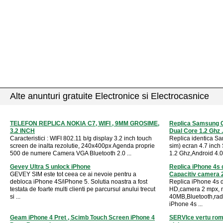
Alte anunturi gratuite Electronice si Electrocasnice
TELEFON REPLICA NOKIA C7, WIFI , 9MM GROSIME,
Replica Samsung G
3.2 INCH
Dual Core 1.2 Ghz .
Caracteristici : WIFI 802.11 b/g display 3.2 inch touch
Replica identica S
screen de inalta rezolutie, 240x400px Agenda proprie
sim) ecran 4.7 inc
500 de numere Camera VGA Bluetooth 2.0 ...
1.2 Ghz,Android 4.
Gevey Ultra S unlock iPhone
Replica iPhone 4s 
GEVEY SIM este tot ceea ce ai nevoie pentru a
Capacitiv camera 
debloca iPhone 4S/iPhone 5. Solutia noastra a fost
Replica iPhone 4s d
testata de foarte multi clienti pe parcursul anului trecut
HD,camera 2 mpx, 
si ...
40MB,Bluetooth,radi
iPhone 4s ...
Geam iPhone 4 Pret , Scimb Touch Screen iPhone 4
SERVIce vertu roma