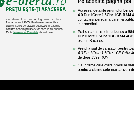
Pe aceasta pagina poti 
Accesezi detaliile anuntului
Lenov
4.0 Dual Core 1.5Ghz 1GB RAM 
contactezi persoana care l-a public
e-oferta.ro ® este un catalog online de afaceri,
fondat in anul 2005. Produsele, serviciile si
intermediari.
oportunitatile de afaceri publicate in paginile
noastre apartin persoanelor care le-au publicat.
Poti sa comanzi direct
Lenovo S890
Cititi
Termenii si Conditiile
de utilizare.
Dual Core 1.5Ghz 1GB RAM 4GB
este in Bucuresti.
Pretul afisat de vanzator pentru
Le
4.0 Dual Core 1.5Ghz 1GB RAM 
de doar 1399 RON.
Cauti firme care ofera produse sau 
pentru a obtine cele mai convenabi