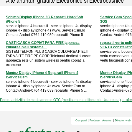
Alte anunturi gratuite Electronice si Electrocasnice
Schimb Display iPhone 3G Reparatii Hard/Soft
Service Gsm Specia
iPhone 5
3GS
service iphone 4 bucuresti - service iphone 4s display
service iphone 4 buc
iphone 4 - display iphone 4s www.iServiceGsm.ro
iphone 4 - display
Contact-Andrei-0764 419 039 reparatii iPhone 5 ...
Contact-Andrei-0764
CASTI CASCA COPIAT FARA FIRE japoneza
reparatii vertu pol
culoarea pielii sisteme ...
VERTU constellation
SISTEM TELFON PLUS CASCA CULOAREA PIELII
service vertu bucure
FARA ALTE FIRE PE CORP Telefonul dedicat si casca
vertu carcasa vertu 
japoneza este un sistem wireless pentru copiat la
vertu bucuresti const
examene. ...
Montez Display iPhone 4 Reparatii iPhone 4
Montez Display iPh
iServiceGsm
iServiceGsm
service iphone 4 bucuresti - service iphone 4s display
service iphone 4 buc
iphone 4 - display iphone 4s www.iServiceGsm.ro
iphone 4 - display
Contact-Andrei-0764 419 039 reparatii iPhone 5 ...
Contact-Andrei-0764
Pentru achizitia de medicamente OTC (medicamente eliberabile fara reteta), e-ofe
Companii
Produse
Anunturi
Director web