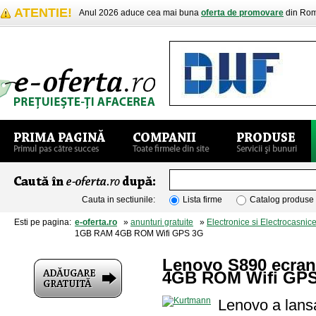
ATENTIE!
Anul 2026 aduce cea mai buna
oferta de promovare
din Rom
Cauta in sectiunile:
Lista firme
Catalog produse
Esti pe pagina:
e-oferta.ro
»
anunturi gratuite
»
Electronice si Electrocasnic
1GB RAM 4GB ROM Wifi GPS 3G
Lenovo S890 ecran
4GB ROM Wifi GP
Lenovo a lans