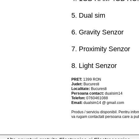
5. Dual sim
6. Gravity Senzor
7. Proximity Senzor
8. Light Senzor
PRET:
1399
RON
Judet:
Bucuresti
Localitate:
Bucuresti
Persoana contact:
dualsim14
Telefon:
0760461088
Email:
dualsim14 @ gmail.com
Produs / serviciu
disponibil
. Pentru info
va rugam contactati persoana care a pub