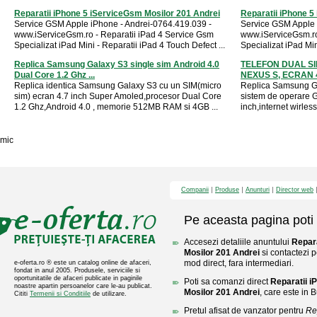
Reparatii iPhone 5 iServiceGsm Mosilor 201 Andrei
Reparatii iPhone 5
Service GSM Apple iPhone - Andrei-0764.419.039 -
Service GSM Apple 
www.iServiceGsm.ro - Reparatii iPad 4 Service Gsm
www.iServiceGsm.ro
Specializat iPad Mini - Reparatii iPad 4 Touch Defect ...
Specializat iPad Min
Replica Samsung Galaxy S3 single sim Android 4.0
TELEFON DUAL S
Dual Core 1.2 Ghz ...
NEXUS S, ECRAN 4.
Replica identica Samsung Galaxy S3 cu un SIM(micro
Replica Samsung Go
sim) ecran 4.7 inch Super Amoled,procesor Dual Core
sistem de operare 
1.2 Ghz,Android 4.0 , memorie 512MB RAM si 4GB ...
inch,internet wirless
mic
Companii
Produse
Anunturi
Director web
Pe aceasta pagina poti 
Accesezi detaliile anuntului
Repar
Mosilor 201 Andrei
si contactezi p
mod direct, fara intermediari.
e-oferta.ro ® este un catalog online de afaceri,
fondat in anul 2005. Produsele, serviciile si
oportunitatile de afaceri publicate in paginile
Poti sa comanzi direct
Reparatii 
noastre apartin persoanelor care le-au publicat.
Mosilor 201 Andrei
, care este in B
Cititi
Termenii si Conditiile
de utilizare.
Pretul afisat de vanzator pentru
Re