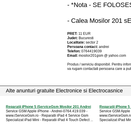
- *Nota - SE FOLOS
- Calea Mosilor 201 
PRET:
11
EUR
Judet:
Bucuresti
Localitate:
sector 2
Persoana contact:
andrei
Telefon:
0764419039
Email:
mosilor201gsm @ yahoo.com
Produs / serviciu
disponibil
. Pentru info
va rugam contactati persoana care a pub
Alte anunturi gratuite Electronice si Electrocasnice
Reparatii iPhone 5 iServiceGsm Mosilor 201 Andrei
Reparatii iPhone 5
Service GSM Apple iPhone - Andrei-0764.419.039 -
Service GSM Apple 
www.iServiceGsm.ro - Reparatii iPad 4 Service Gsm
www.iServiceGsm.ro
Specializat iPad Mini - Reparatii iPad 4 Touch Defect ...
Specializat iPad Min