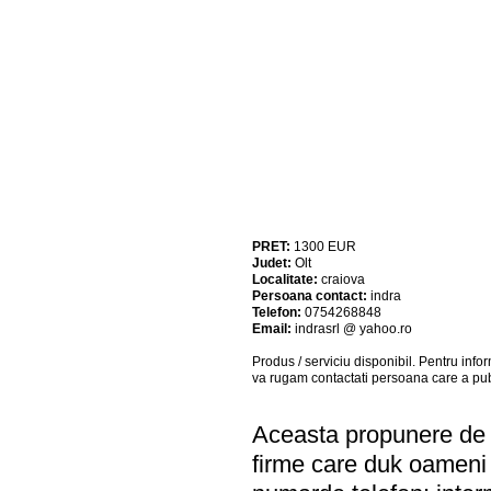
PRET:
1300
EUR
Judet:
Olt
Localitate:
craiova
Persoana contact:
indra
Telefon:
0754268848
Email:
indrasrl @ yahoo.ro
Produs / serviciu
disponibil
. Pentru info
va rugam contactati persoana care a pub
Aceasta propunere de a
firme care duk oameni i