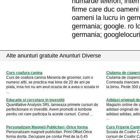
numarde telefon; inte
firme care duc oameni 
oameni la lucru in ger
germania; google. ro l
germania; googlelocur
Alte anunturi gratuite Anunturi Diverse
Curs coafura canina
Ciulama de ciuper
Curs de coafura canina Meseria de groomer, cum o
Ciulama de ciuperci
numesc altii, se practica mai bine de 20 de ani pe
Comnada mancare onl
piata, insa noi nu am avut ocazia de a avea o scoala in
la birou. Peste 300 
...
Educatie si cercetare in investitii
Adidasi originali d
Quantitative Analysis SRL lanseaza primele cursuri de
Magazin online de a
perfectionare in investitii. Avem promotii si tombole
adidasi originali de
pentru cei care participa la aceste cursuri. Cursul ...
adidasi adidas, adi
...
Personalizam Magneti Publicitari -Orice forma
Curs Frizerie Cani
Personalizam magneti publicitari. Print Offset.Orice
Scoala de Coafor C
forma dorita. Decupare pe contur Pret de la 0,45
cursuri de Coafor C