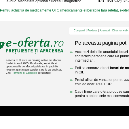
lei/buc. Machetare optional Succesul magnetilor ...
0731.850.592; 0762.
Pentru achizitia de medicamente OTC (medicamente eliberabile fara reteta), e-ofe
Companii
Produse
Anunturi
Director web
Pe aceasta pagina poti 
Accesezi detaliile anuntului
locuri
contactezi persoana care l-a public
intermediari.
e-oferta.ro ® este un catalog online de afaceri,
fondat in anul 2005. Produsele, serviciile si
oportunitatile de afaceri publicate in paginile
Poti sa comanzi direct
locuri de m
noastre apartin persoanelor care le-au publicat.
in Olt.
Cititi
Termenii si Conditiile
de utilizare.
Pretul afisat de vanzator pentru
lo
este de doar 1300 EUR.
Cauti firme care ofera produse sau 
pentru a obtine cele mai convenabi